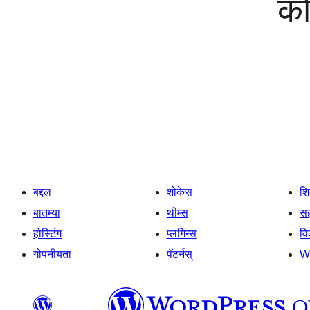
को
बद्दल
शोकेस
श
बातम्या
थीम्स
सह
होस्टिंग
प्लगिन्स
व
गोपनीयता
पॅटर्नस्
W