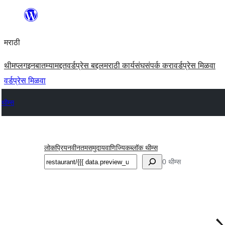
सामुग्रीवर
जा
मराठी
थीम
प्लगइन
बातम्या
मद्दत
वर्डप्रेस बद्दल
मराठी कार्यसंघ
संपर्क करा
वर्डप्रेस मिळवा
वर्डप्रेस मिळवा
थीम्स
लोकप्रिय
नवीनतम
समुदाय
वाणिज्यिक
ब्लॉक थीम्स
शोधा
0 थीम्स