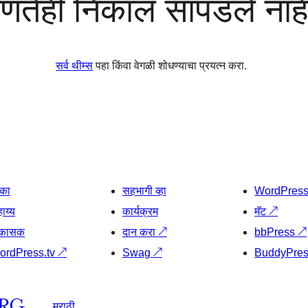
णतेही निकाल सापडले नाह
सर्व थीम्स
पहा किंवा वेगळी शोधण्याचा प्रयत्न करा.
िका
सहभागी व्हा
WordPres
ाय्य
कार्यक्रम
मॅट
↗
िकासक
दान करा
↗
bbPress
↗
ordPress.tv
↗
Swag
↗
BuddyPre
मराठी