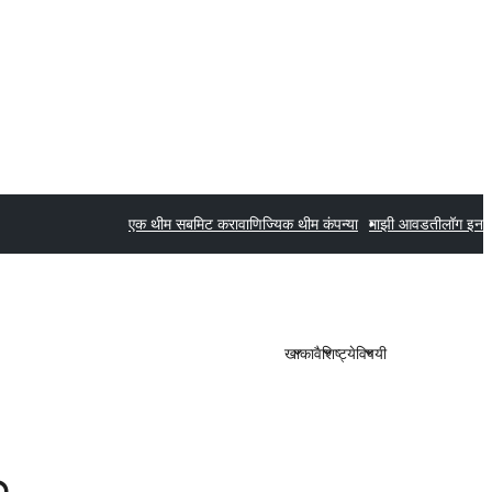
एक थीम सबमिट करा
वाणिज्यिक थीम कंपन्या
माझी आवडती
लॉग इन
खाका
वैशिष्ट्ये
विषयी