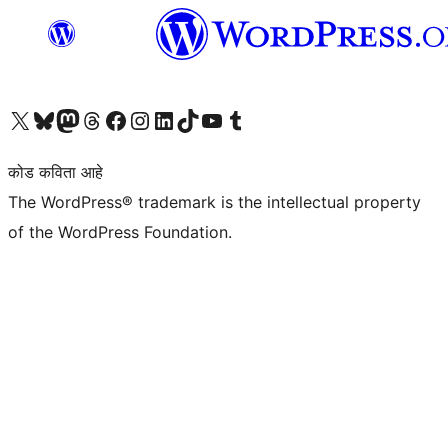
आमच्या X (एक्स) (पूर्वीचे ट्विटर) खात्याला भेट द्या
आमच्या ब्लूस्की खात्याला भेट द्या.
आमच्या Mastodon खात्याला भेट द्या.
आमच्या थ्रेड्स खात्याला भेट द्या.
आमच्या फेसबुक पेजला भेट द्या
आमच्या इंस्टाग्राम खात्याला भेट द्या
आमच्या लिंक्डइन खात्याला भेट द्या
आमच्या टिकटॉक अकाउंटला भेट द्या.
आमच्या यूट्यूब चॅनेलला भेट द्या
आमच्या टंबलर खात्याला भेट द्या.
कोड कविता आहे
The WordPress® trademark is the intellectual property
of the WordPress Foundation.