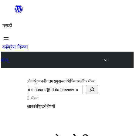
सामुग्रीवर
जा
मराठी
वर्डप्रेस मिळवा
थीम्स
लोकप्रिय
नवीनतम
समुदाय
वाणिज्यिक
ब्लॉक थीम्स
शोधा
0 थीम्स
खाका
वैशिष्ट्ये
विषयी