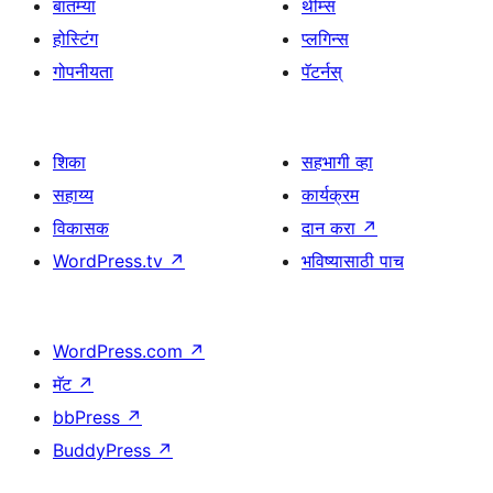
बातम्या
थीम्स
होस्टिंग
प्लगिन्स
गोपनीयता
पॅटर्नस्
शिका
सहभागी व्हा
सहाय्य
कार्यक्रम
विकासक
दान करा
↗
WordPress.tv
↗
भविष्यासाठी पाच
WordPress.com
↗
मॅट
↗
bbPress
↗
BuddyPress
↗