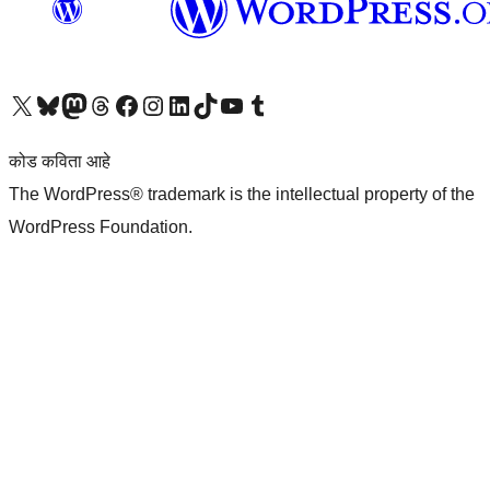
आमच्या X (एक्स) (पूर्वीचे ट्विटर) खात्याला भेट द्या
आमच्या ब्लूस्की खात्याला भेट द्या.
आमच्या Mastodon खात्याला भेट द्या.
आमच्या थ्रेड्स खात्याला भेट द्या.
आमच्या फेसबुक पेजला भेट द्या
आमच्या इंस्टाग्राम खात्याला भेट द्या
आमच्या लिंक्डइन खात्याला भेट द्या
आमच्या टिकटॉक अकाउंटला भेट द्या.
आमच्या यूट्यूब चॅनेलला भेट द्या
आमच्या टंबलर खात्याला भेट द्या.
कोड कविता आहे
The WordPress® trademark is the intellectual property of the
WordPress Foundation.