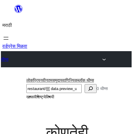
सामुग्रीवर
जा
मराठी
वर्डप्रेस मिळवा
थीम्स
लोकप्रिय
नवीनतम
समुदाय
वाणिज्यिक
ब्लॉक थीम्स
शोधा
0 थीम्स
खाका
वैशिष्ट्ये
विषयी
कोणतेही