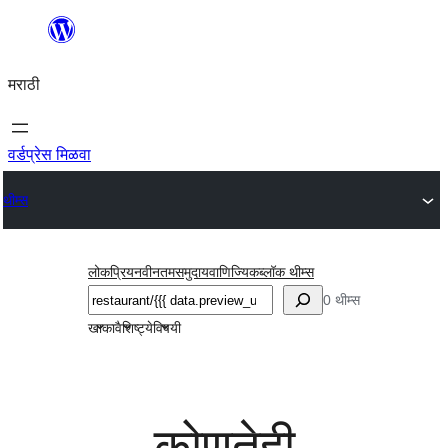
सामुग्रीवर
जा
मराठी
वर्डप्रेस मिळवा
थीम्स
लोकप्रिय
नवीनतम
समुदाय
वाणिज्यिक
ब्लॉक थीम्स
शोधा
0 थीम्स
खाका
वैशिष्ट्ये
विषयी
कोणतेही