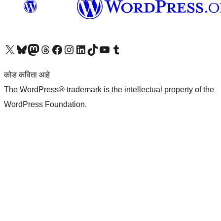
आमच्या X (एक्स) (पूर्वीचे ट्विटर) खात्याला भेट द्या
आमच्या ब्लूस्की खात्याला भेट द्या.
आमच्या Mastodon खात्याला भेट द्या.
आमच्या थ्रेड्स खात्याला भेट द्या.
आमच्या फेसबुक पेजला भेट द्या
आमच्या इंस्टाग्राम खात्याला भेट द्या
आमच्या लिंक्डइन खात्याला भेट द्या
आमच्या टिकटॉक अकाउंटला भेट द्या.
आमच्या यूट्यूब चॅनेलला भेट द्या
आमच्या टंबलर खात्याला भेट द्या.
कोड कविता आहे
The WordPress® trademark is the intellectual property of the
WordPress Foundation.