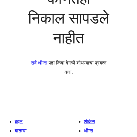
निकाल सापडले
नाहीत
सर्व थीम्स
पहा किंवा वेगळी शोधण्याचा प्रयत्न
करा.
बद्दल
शोकेस
बातम्या
थीम्स