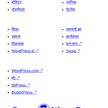
होस्टिंग
प्लगिन्स
गोपनीयता
पॅटर्नस्
शिका
सहभागी व्हा
सहाय्य
कार्यक्रम
विकासक
दान करा
↗
WordPress.tv
↗
Swag
↗
WordPress.com
↗
मॅट
↗
bbPress
↗
BuddyPress
↗