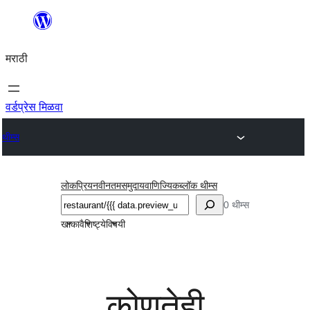
सामुग्रीवर
जा
मराठी
वर्डप्रेस मिळवा
थीम्स
लोकप्रिय
नवीनतम
समुदाय
वाणिज्यिक
ब्लॉक थीम्स
शोधा
0 थीम्स
खाका
वैशिष्ट्ये
विषयी
कोणतेही