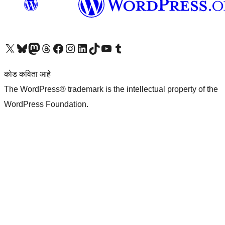
आमच्या X (एक्स) (पूर्वीचे ट्विटर) खात्याला भेट द्या
आमच्या ब्लूस्की खात्याला भेट द्या.
आमच्या Mastodon खात्याला भेट द्या.
आमच्या थ्रेड्स खात्याला भेट द्या.
आमच्या फेसबुक पेजला भेट द्या
आमच्या इंस्टाग्राम खात्याला भेट द्या
आमच्या लिंक्डइन खात्याला भेट द्या
आमच्या टिकटॉक अकाउंटला भेट द्या.
आमच्या यूट्यूब चॅनेलला भेट द्या
आमच्या टंबलर खात्याला भेट द्या.
कोड कविता आहे
The WordPress® trademark is the intellectual property of the
WordPress Foundation.