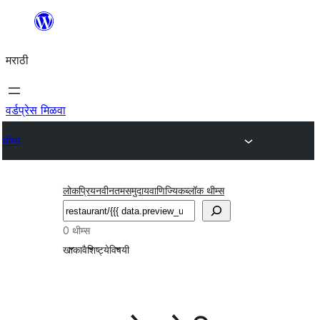
सामुग्रीवर
जा
मराठी
वर्डप्रेस मिळवा
थीम्स
लोकप्रिय
नवीनतम
समुदाय
वाणिज्यिक
ब्लॉक थीम्स
शोधा
0 थीम्स
खाका
वैशिष्ट्ये
विषयी