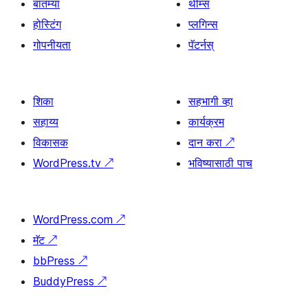
बातम्या
थीम्स
होस्टिंग
प्लगिन्स
गोपनीयता
पॅटर्नस्
शिका
सहभागी व्हा
सहाय्य
कार्यक्रम
विकासक
दान करा
↗
WordPress.tv
↗
भविष्यासाठी पाच
WordPress.com
↗
मॅट
↗
bbPress
↗
BuddyPress
↗