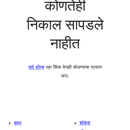
कोणतेही
निकाल सापडले
नाहीत
सर्व थीम्स
पहा किंवा वेगळी शोधण्याचा प्रयत्न
करा.
बद्दल
शोकेस