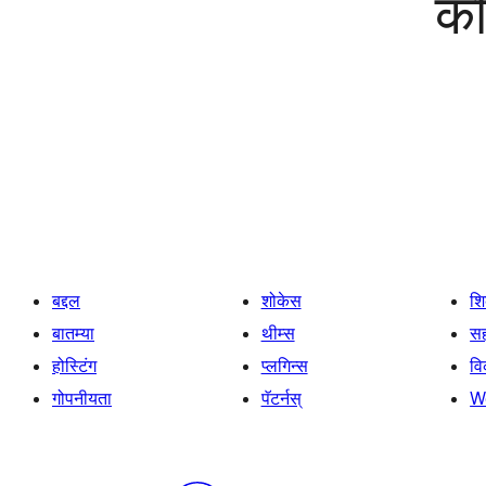
को
बद्दल
शोकेस
श
बातम्या
थीम्स
सह
होस्टिंग
प्लगिन्स
व
गोपनीयता
पॅटर्नस्
W