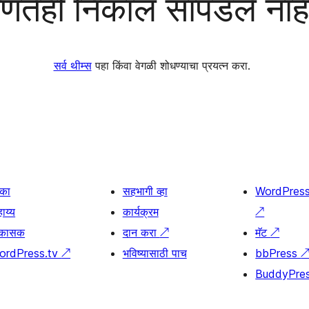
णतेही निकाल सापडले नाह
सर्व थीम्स
पहा किंवा वेगळी शोधण्याचा प्रयत्न करा.
िका
सहभागी व्हा
WordPres
ाय्य
कार्यक्रम
↗
िकासक
दान करा
↗
मॅट
↗
ordPress.tv
↗
भविष्यासाठी पाच
bbPress
BuddyPre