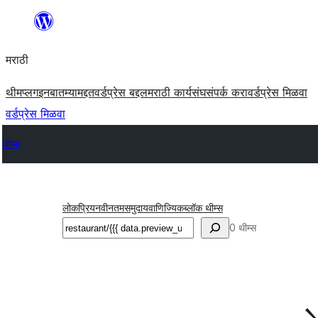
सामुग्रीवर
जा
मराठी
थीम
प्लगइन
बातम्या
मद्दत
वर्डप्रेस बद्दल
मराठी कार्यसंघ
संपर्क करा
वर्डप्रेस मिळवा
वर्डप्रेस मिळवा
थीम्स
लोकप्रिय
नवीनतम
समुदाय
वाणिज्यिक
ब्लॉक थीम्स
शोधा
0 थीम्स