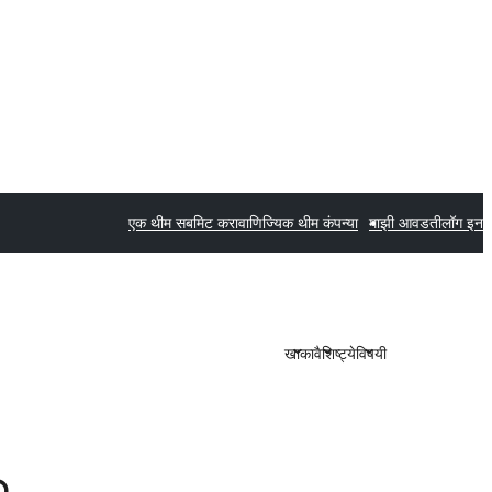
एक थीम सबमिट करा
वाणिज्यिक थीम कंपन्या
माझी आवडती
लॉग इन
खाका
वैशिष्ट्ये
विषयी