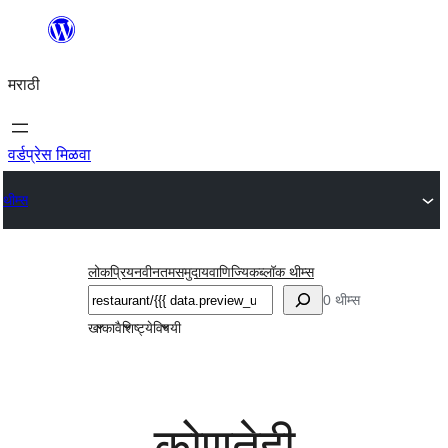
सामुग्रीवर
जा
मराठी
वर्डप्रेस मिळवा
थीम्स
लोकप्रिय
नवीनतम
समुदाय
वाणिज्यिक
ब्लॉक थीम्स
शोधा
0 थीम्स
खाका
वैशिष्ट्ये
विषयी
कोणतेही