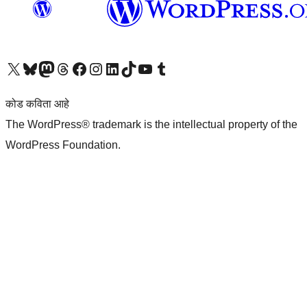
आमच्या X (एक्स) (पूर्वीचे ट्विटर) खात्याला भेट द्या
आमच्या ब्लूस्की खात्याला भेट द्या.
आमच्या Mastodon खात्याला भेट द्या.
आमच्या थ्रेड्स खात्याला भेट द्या.
आमच्या फेसबुक पेजला भेट द्या
आमच्या इंस्टाग्राम खात्याला भेट द्या
आमच्या लिंक्डइन खात्याला भेट द्या
आमच्या टिकटॉक अकाउंटला भेट द्या.
आमच्या यूट्यूब चॅनेलला भेट द्या
आमच्या टंबलर खात्याला भेट द्या.
कोड कविता आहे
The WordPress® trademark is the intellectual property of the
WordPress Foundation.