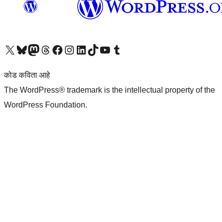
आमच्या X (एक्स) (पूर्वीचे ट्विटर) खात्याला भेट द्या
आमच्या ब्लूस्की खात्याला भेट द्या.
आमच्या Mastodon खात्याला भेट द्या.
आमच्या थ्रेड्स खात्याला भेट द्या.
आमच्या फेसबुक पेजला भेट द्या
आमच्या इंस्टाग्राम खात्याला भेट द्या
आमच्या लिंक्डइन खात्याला भेट द्या
आमच्या टिकटॉक अकाउंटला भेट द्या.
आमच्या यूट्यूब चॅनेलला भेट द्या
आमच्या टंबलर खात्याला भेट द्या.
कोड कविता आहे
The WordPress® trademark is the intellectual property of the
WordPress Foundation.