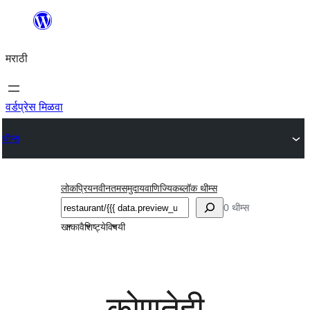
सामुग्रीवर
जा
मराठी
वर्डप्रेस मिळवा
थीम्स
लोकप्रिय
नवीनतम
समुदाय
वाणिज्यिक
ब्लॉक थीम्स
शोधा
0 थीम्स
खाका
वैशिष्ट्ये
विषयी
कोणतेही