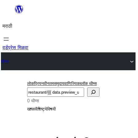
सामुग्रीवर
जा
मराठी
वर्डप्रेस मिळवा
थीम्स
लोकप्रिय
नवीनतम
समुदाय
वाणिज्यिक
ब्लॉक थीम्स
शोधा
0 थीम्स
खाका
वैशिष्ट्ये
विषयी