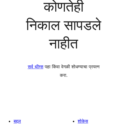
कोणतेही
निकाल सापडले
नाहीत
सर्व थीम्स
पहा किंवा वेगळी शोधण्याचा प्रयत्न
करा.
बद्दल
शोकेस