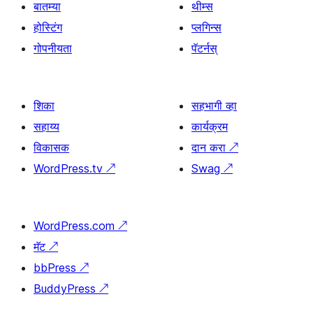
बातम्या
थीम्स
होस्टिंग
प्लगिन्स
गोपनीयता
पॅटर्नस्
शिका
सहभागी व्हा
सहाय्य
कार्यक्रम
विकासक
दान करा
↗
WordPress.tv
↗
Swag
↗
WordPress.com
↗
मॅट
↗
bbPress
↗
BuddyPress
↗