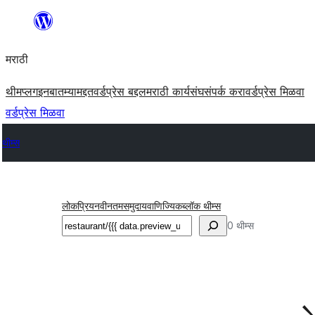
सामुग्रीवर
जा
मराठी
थीम
प्लगइन
बातम्या
मद्दत
वर्डप्रेस बद्दल
मराठी कार्यसंघ
संपर्क करा
वर्डप्रेस मिळवा
वर्डप्रेस मिळवा
थीम्स
लोकप्रिय
नवीनतम
समुदाय
वाणिज्यिक
ब्लॉक थीम्स
शोधा
0 थीम्स