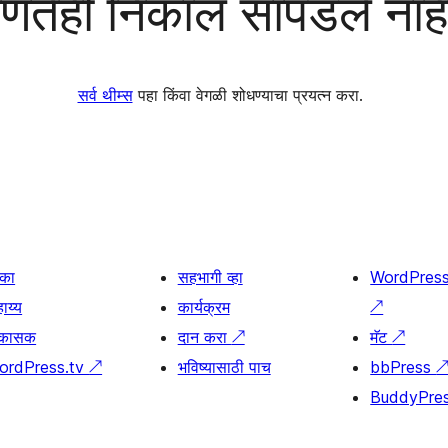
णतेही निकाल सापडले नाह
सर्व थीम्स
पहा किंवा वेगळी शोधण्याचा प्रयत्न करा.
िका
सहभागी व्हा
WordPres
ाय्य
कार्यक्रम
↗
िकासक
दान करा
↗
मॅट
↗
ordPress.tv
↗
भविष्यासाठी पाच
bbPress
BuddyPre