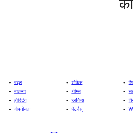
को
बद्दल
शोकेस
श
बातम्या
थीम्स
सह
होस्टिंग
प्लगिन्स
व
गोपनीयता
पॅटर्नस्
W