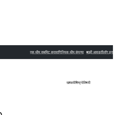
एक थीम सबमिट करा
वाणिज्यिक थीम कंपन्या
माझी आवडती
लॉग इन
खाका
वैशिष्ट्ये
विषयी