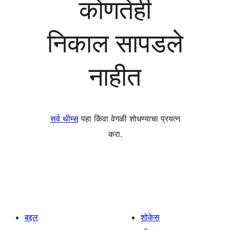
कोणतेही
निकाल सापडले
नाहीत
सर्व थीम्स
पहा किंवा वेगळी शोधण्याचा प्रयत्न
करा.
बद्दल
शोकेस