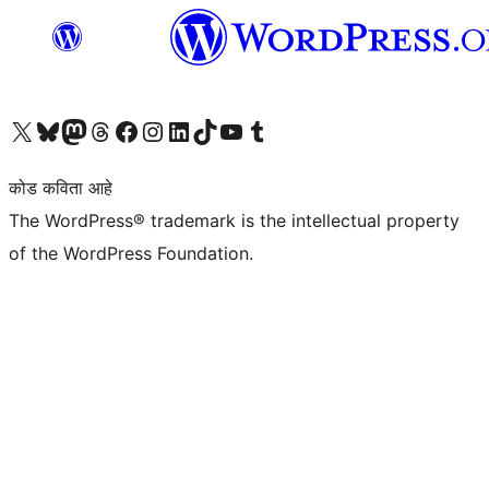
आमच्या X (एक्स) (पूर्वीचे ट्विटर) खात्याला भेट द्या
आमच्या ब्लूस्की खात्याला भेट द्या.
आमच्या Mastodon खात्याला भेट द्या.
आमच्या थ्रेड्स खात्याला भेट द्या.
आमच्या फेसबुक पेजला भेट द्या
आमच्या इंस्टाग्राम खात्याला भेट द्या
आमच्या लिंक्डइन खात्याला भेट द्या
आमच्या टिकटॉक अकाउंटला भेट द्या.
आमच्या यूट्यूब चॅनेलला भेट द्या
आमच्या टंबलर खात्याला भेट द्या.
कोड कविता आहे
The WordPress® trademark is the intellectual property
of the WordPress Foundation.