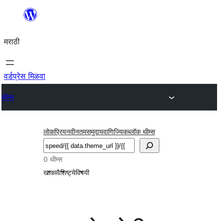
सामुग्रीवर
जा
मराठी
वर्डप्रेस मिळवा
थीम्स
लोकप्रिय
नवीनतम
समुदाय
वाणिज्यिक
ब्लॉक थीम्स
शोधा
0 थीम्स
खाका
वैशिष्ट्ये
विषयी