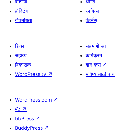
बातम्या
थीम्स
होस्टिंग
प्लगिन्स
गोपनीयता
पॅटर्नस्
शिका
सहभागी व्हा
सहाय्य
कार्यक्रम
विकासक
दान करा
↗
WordPress.tv
↗
भविष्यासाठी पाच
WordPress.com
↗
मॅट
↗
bbPress
↗
BuddyPress
↗