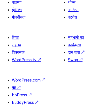
बातम्या
थीम्स
होस्टिंग
प्लगिन्स
गोपनीयता
पॅटर्नस्
शिका
सहभागी व्हा
सहाय्य
कार्यक्रम
विकासक
दान करा
↗
WordPress.tv
↗
Swag
↗
WordPress.com
↗
मॅट
↗
bbPress
↗
BuddyPress
↗