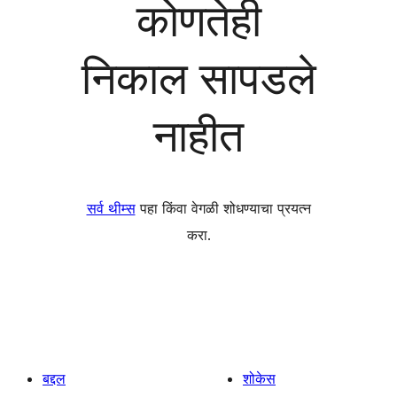
कोणतेही
निकाल सापडले
नाहीत
सर्व थीम्स
पहा किंवा वेगळी शोधण्याचा प्रयत्न
करा.
बद्दल
शोकेस