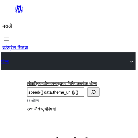
सामुग्रीवर
जा
मराठी
वर्डप्रेस मिळवा
थीम्स
लोकप्रिय
नवीनतम
समुदाय
वाणिज्यिक
ब्लॉक थीम्स
शोधा
0 थीम्स
खाका
वैशिष्ट्ये
विषयी