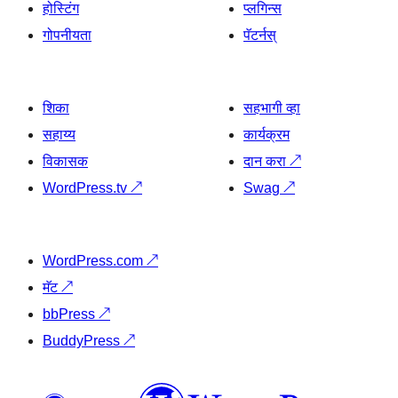
होस्टिंग
प्लगिन्स
गोपनीयता
पॅटर्नस्
शिका
सहभागी व्हा
सहाय्य
कार्यक्रम
विकासक
दान करा
↗
WordPress.tv
↗
Swag
↗
WordPress.com
↗
मॅट
↗
bbPress
↗
BuddyPress
↗