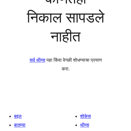
निकाल सापडले
नाहीत
सर्व थीम्स
पहा किंवा वेगळी शोधण्याचा प्रयत्न
करा.
बद्दल
शोकेस
बातम्या
थीम्स