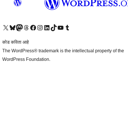
आमच्या X (एक्स) (पूर्वीचे ट्विटर) खात्याला भेट द्या
आमच्या ब्लूस्की खात्याला भेट द्या.
आमच्या Mastodon खात्याला भेट द्या.
आमच्या थ्रेड्स खात्याला भेट द्या.
आमच्या फेसबुक पेजला भेट द्या
आमच्या इंस्टाग्राम खात्याला भेट द्या
आमच्या लिंक्डइन खात्याला भेट द्या
आमच्या टिकटॉक अकाउंटला भेट द्या.
आमच्या यूट्यूब चॅनेलला भेट द्या
आमच्या टंबलर खात्याला भेट द्या.
कोड कविता आहे
The WordPress® trademark is the intellectual property of the
WordPress Foundation.