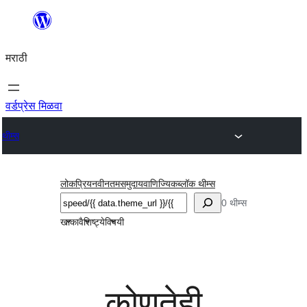
सामुग्रीवर
जा
मराठी
वर्डप्रेस मिळवा
थीम्स
लोकप्रिय
नवीनतम
समुदाय
वाणिज्यिक
ब्लॉक थीम्स
शोधा
0 थीम्स
खाका
वैशिष्ट्ये
विषयी
कोणतेही