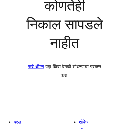
कोणतेही
निकाल सापडले
नाहीत
सर्व थीम्स
पहा किंवा वेगळी शोधण्याचा प्रयत्न
करा.
बद्दल
शोकेस