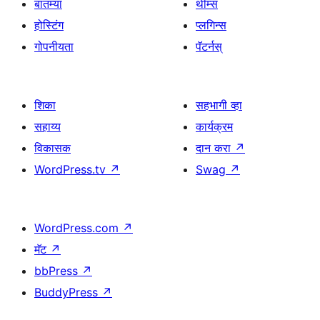
बातम्या
थीम्स
होस्टिंग
प्लगिन्स
गोपनीयता
पॅटर्नस्
शिका
सहभागी व्हा
सहाय्य
कार्यक्रम
विकासक
दान करा
↗
WordPress.tv
↗
Swag
↗
WordPress.com
↗
मॅट
↗
bbPress
↗
BuddyPress
↗