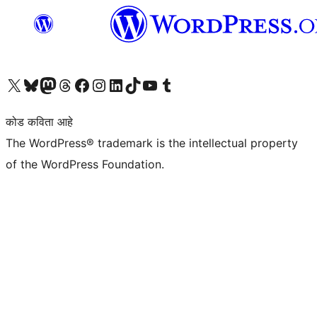
आमच्या X (एक्स) (पूर्वीचे ट्विटर) खात्याला भेट द्या
आमच्या ब्लूस्की खात्याला भेट द्या.
आमच्या Mastodon खात्याला भेट द्या.
आमच्या थ्रेड्स खात्याला भेट द्या.
आमच्या फेसबुक पेजला भेट द्या
आमच्या इंस्टाग्राम खात्याला भेट द्या
आमच्या लिंक्डइन खात्याला भेट द्या
आमच्या टिकटॉक अकाउंटला भेट द्या.
आमच्या यूट्यूब चॅनेलला भेट द्या
आमच्या टंबलर खात्याला भेट द्या.
कोड कविता आहे
The WordPress® trademark is the intellectual property
of the WordPress Foundation.