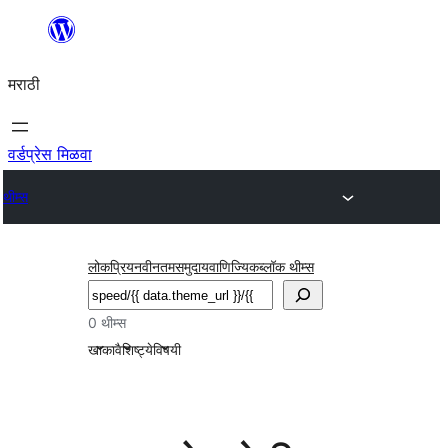
सामुग्रीवर
जा
मराठी
वर्डप्रेस मिळवा
थीम्स
लोकप्रिय
नवीनतम
समुदाय
वाणिज्यिक
ब्लॉक थीम्स
शोधा
0 थीम्स
खाका
वैशिष्ट्ये
विषयी