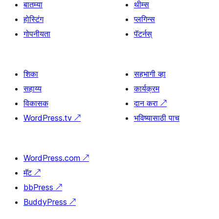
बातम्या
थीम्स
होस्टिंग
प्लगिन्स
गोपनीयता
पॅटर्नस्
शिका
सहभागी व्हा
सहाय्य
कार्यक्रम
विकासक
दान करा
↗
WordPress.tv
↗
भविष्यासाठी पाच
WordPress.com
↗
मॅट
↗
bbPress
↗
BuddyPress
↗