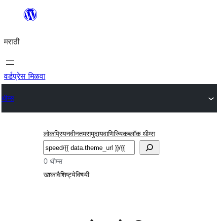
सामुग्रीवर
जा
मराठी
वर्डप्रेस मिळवा
थीम्स
लोकप्रिय
नवीनतम
समुदाय
वाणिज्यिक
ब्लॉक थीम्स
शोधा
0 थीम्स
खाका
वैशिष्ट्ये
विषयी