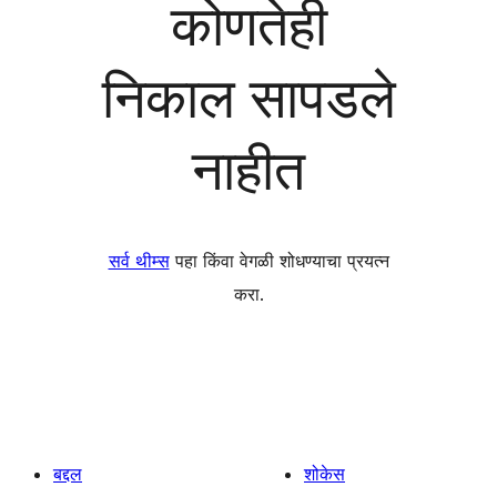
कोणतेही
निकाल सापडले
नाहीत
सर्व थीम्स
पहा किंवा वेगळी शोधण्याचा प्रयत्न
करा.
बद्दल
शोकेस