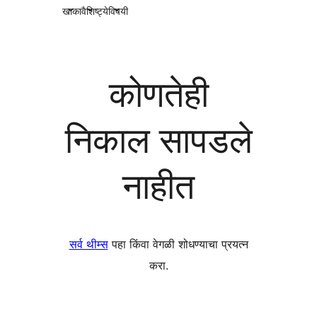
खाका
वैशिष्ट्ये
विषयी
कोणतेही
निकाल सापडले
नाहीत
सर्व थीम्स
पहा किंवा वेगळी शोधण्याचा प्रयत्न
करा.