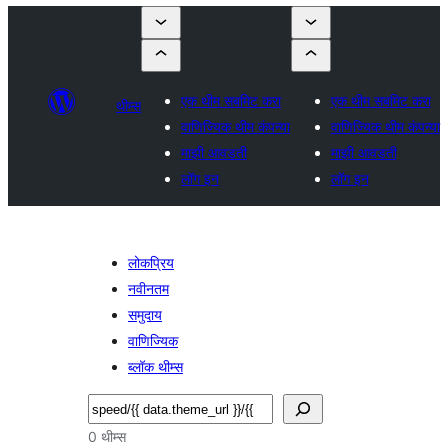
एक थीम सबमिट करा
एक थीम सबमिट करा
थीम्स
वाणिज्यिक थीम कंपन्या
वाणिज्यिक थीम कंपन्या
माझी आवडती
माझी आवडती
लॉग इन
लॉग इन
लोकप्रिय
नवीनतम
समुदाय
वाणिज्यिक
ब्लॉक थीम्स
शोधा
0 थीम्स