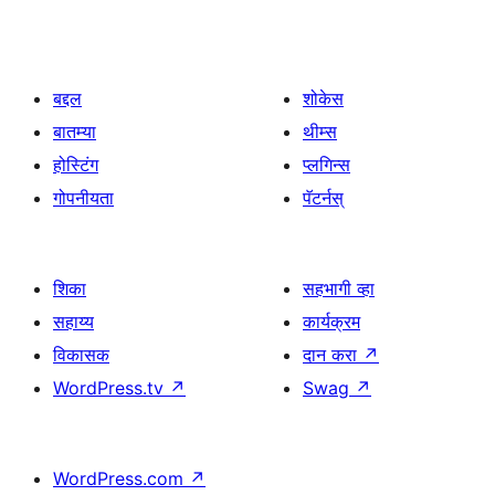
बद्दल
शोकेस
बातम्या
थीम्स
होस्टिंग
प्लगिन्स
गोपनीयता
पॅटर्नस्
शिका
सहभागी व्हा
सहाय्य
कार्यक्रम
विकासक
दान करा
↗
WordPress.tv
↗
Swag
↗
WordPress.com
↗