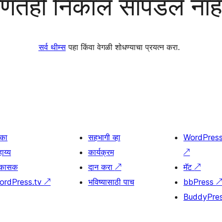
णतेही निकाल सापडले नाह
सर्व थीम्स
पहा किंवा वेगळी शोधण्याचा प्रयत्न करा.
िका
सहभागी व्हा
WordPres
ाय्य
कार्यक्रम
↗
िकासक
दान करा
↗
मॅट
↗
ordPress.tv
↗
भविष्यासाठी पाच
bbPress
BuddyPre