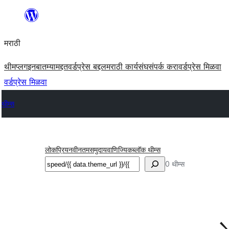
सामुग्रीवर
जा
मराठी
थीम
प्लगइन
बातम्या
मद्दत
वर्डप्रेस बद्दल
मराठी कार्यसंघ
संपर्क करा
वर्डप्रेस मिळवा
वर्डप्रेस मिळवा
थीम्स
लोकप्रिय
नवीनतम
समुदाय
वाणिज्यिक
ब्लॉक थीम्स
शोधा
0 थीम्स