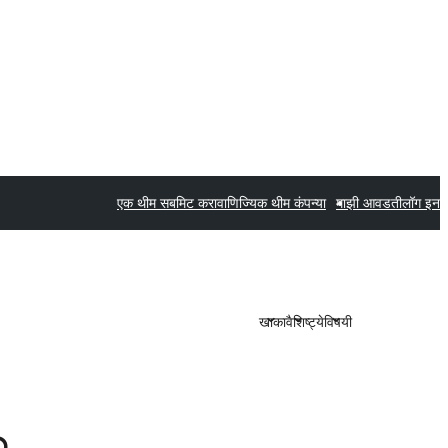
एक थीम सबमिट करा
वाणिज्यिक थीम कंपन्या
माझी आवडती
लॉग इन
खाका
वैशिष्ट्ये
विषयी