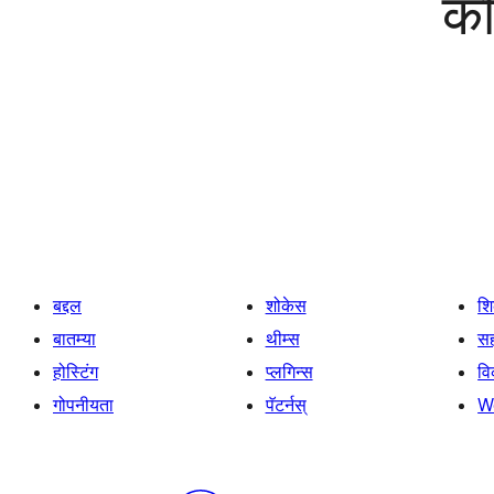
को
बद्दल
शोकेस
श
बातम्या
थीम्स
सह
होस्टिंग
प्लगिन्स
व
गोपनीयता
पॅटर्नस्
W