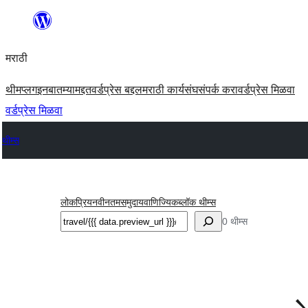
सामुग्रीवर
जा
मराठी
थीम
प्लगइन
बातम्या
मद्दत
वर्डप्रेस बद्दल
मराठी कार्यसंघ
संपर्क करा
वर्डप्रेस मिळवा
वर्डप्रेस मिळवा
थीम्स
लोकप्रिय
नवीनतम
समुदाय
वाणिज्यिक
ब्लॉक थीम्स
शोधा
0 थीम्स