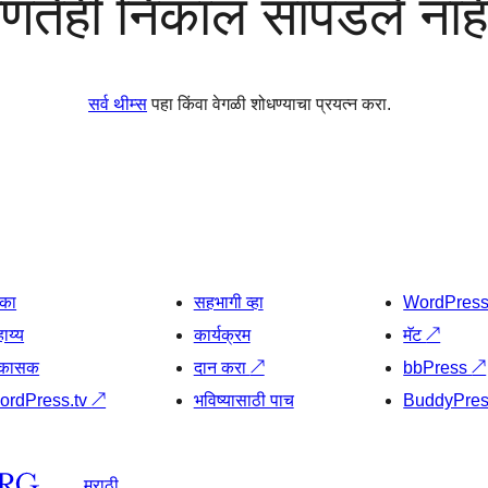
णतेही निकाल सापडले नाह
सर्व थीम्स
पहा किंवा वेगळी शोधण्याचा प्रयत्न करा.
िका
सहभागी व्हा
WordPres
ाय्य
कार्यक्रम
मॅट
↗
िकासक
दान करा
↗
bbPress
↗
ordPress.tv
↗
भविष्यासाठी पाच
BuddyPre
मराठी