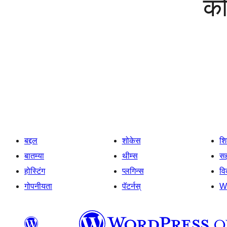
को
बद्दल
शोकेस
श
बातम्या
थीम्स
सह
होस्टिंग
प्लगिन्स
व
गोपनीयता
पॅटर्नस्
W