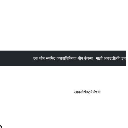
एक थीम सबमिट करा
वाणिज्यिक थीम कंपन्या
माझी आवडती
लॉग इन
खाका
वैशिष्ट्ये
विषयी