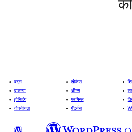
को
बद्दल
शोकेस
श
बातम्या
थीम्स
सह
होस्टिंग
प्लगिन्स
व
गोपनीयता
पॅटर्नस्
W