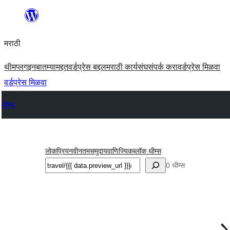
सामुग्रीवर
जा
मराठी
थीम
प्लगइन
बातम्या
मद्दत
वर्डप्रेस बद्दल
मराठी कार्यसंघ
संपर्क करा
वर्डप्रेस मिळवा
वर्डप्रेस मिळवा
थीम्स
लोकप्रिय
नवीनतम
समुदाय
वाणिज्यिक
ब्लॉक थीम्स
शोधा
0 थीम्स