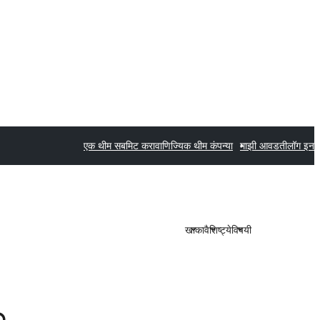
एक थीम सबमिट करा
वाणिज्यिक थीम कंपन्या
माझी आवडती
लॉग इन
खाका
वैशिष्ट्ये
विषयी