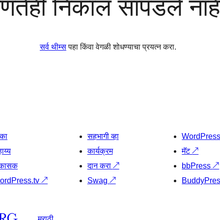
णतेही निकाल सापडले नाह
सर्व थीम्स
पहा किंवा वेगळी शोधण्याचा प्रयत्न करा.
िका
सहभागी व्हा
WordPres
ाय्य
कार्यक्रम
मॅट
↗
िकासक
दान करा
↗
bbPress
↗
ordPress.tv
↗
Swag
↗
BuddyPre
मराठी