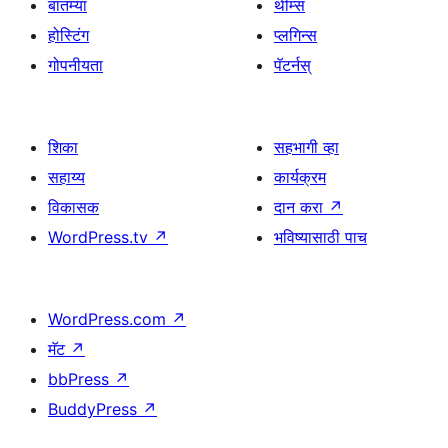
बातम्या
थीम्स
होस्टिंग
प्लगिन्स
गोपनीयता
पॅटर्नस्
शिका
सहभागी व्हा
सहाय्य
कार्यक्रम
विकासक
दान करा
↗
WordPress.tv
↗
भविष्यासाठी पाच
WordPress.com
↗
मॅट
↗
bbPress
↗
BuddyPress
↗