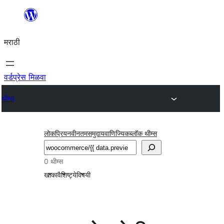
सामुग्रीवर
जा
मराठी
वर्डप्रेस मिळवा
थीम्स
लोकप्रिय
नवीनतम
समुदाय
वाणिज्यिक
ब्लॉक थीम्स
शोधा
0 थीम्स
खाका
वैशिष्ट्ये
विषयी