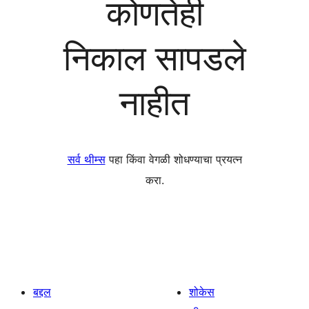
कोणतेही
निकाल सापडले
नाहीत
सर्व थीम्स
पहा किंवा वेगळी शोधण्याचा प्रयत्न
करा.
बद्दल
शोकेस