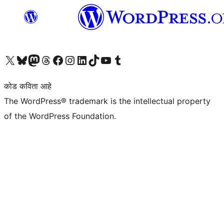
आमच्या X (एक्स) (पूर्वीचे ट्विटर) खात्याला भेट द्या
आमच्या ब्लूस्की खात्याला भेट द्या.
आमच्या Mastodon खात्याला भेट द्या.
आमच्या थ्रेड्स खात्याला भेट द्या.
आमच्या फेसबुक पेजला भेट द्या
आमच्या इंस्टाग्राम खात्याला भेट द्या
आमच्या लिंक्डइन खात्याला भेट द्या
आमच्या टिकटॉक अकाउंटला भेट द्या.
आमच्या यूट्यूब चॅनेलला भेट द्या
आमच्या टंबलर खात्याला भेट द्या.
कोड कविता आहे
The WordPress® trademark is the intellectual property
of the WordPress Foundation.