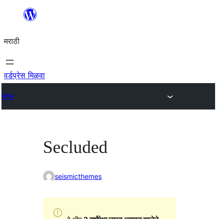
सामुग्रीवर
जा
मराठी
वर्डप्रेस मिळवा
थीम्स
Secluded
seismicthemes