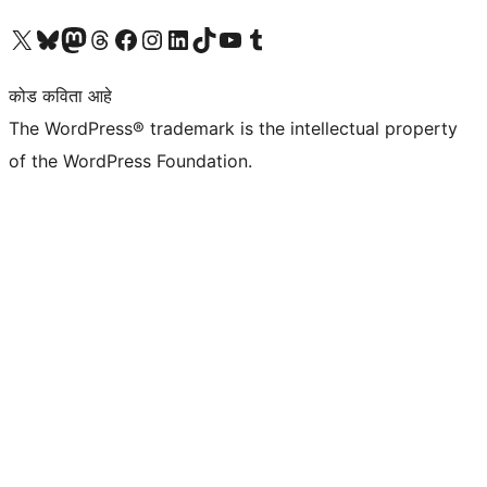
आमच्या X (एक्स) (पूर्वीचे ट्विटर) खात्याला भेट द्या
आमच्या ब्लूस्की खात्याला भेट द्या.
आमच्या Mastodon खात्याला भेट द्या.
आमच्या थ्रेड्स खात्याला भेट द्या.
आमच्या फेसबुक पेजला भेट द्या
आमच्या इंस्टाग्राम खात्याला भेट द्या
आमच्या लिंक्डइन खात्याला भेट द्या
आमच्या टिकटॉक अकाउंटला भेट द्या.
आमच्या यूट्यूब चॅनेलला भेट द्या
आमच्या टंबलर खात्याला भेट द्या.
कोड कविता आहे
The WordPress® trademark is the intellectual property
of the WordPress Foundation.