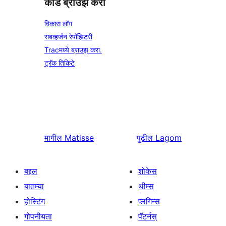
कोड ब्राउझ करा
विकास लॉग
सबव्हर्जन रेपॉझिटरी
Tracमध्ये ब्राउझ करा.
ट्रॅक तिकिटे
मागील
Matisse
पुढील
Lagom
बद्दल
शोकेस
बातम्या
थीम्स
होस्टिंग
प्लगिन्स
गोपनीयता
पॅटर्नस्