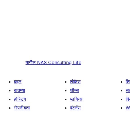
मागील
NAS Consulting Lite
बद्दल
शोकेस
श
बातम्या
थीम्स
सह
होस्टिंग
प्लगिन्स
व
गोपनीयता
पॅटर्नस्
W