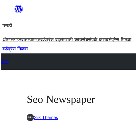
सामुग्रीवर
जा
मराठी
थीम
प्लगइन
बातम्या
मद्दत
वर्डप्रेस बद्दल
मराठी कार्यसंघ
संपर्क करा
वर्डप्रेस मिळवा
वर्डप्रेस मिळवा
थीम्स
Seo Newspaper
Silk Themes