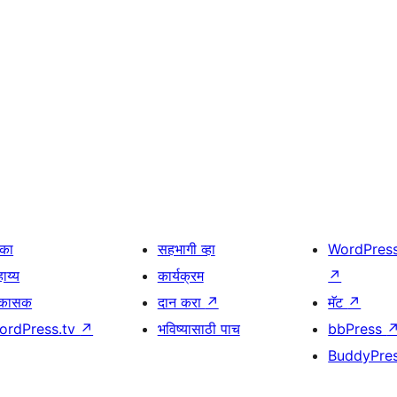
िका
सहभागी व्हा
WordPres
ाय्य
कार्यक्रम
↗
िकासक
दान करा
↗
मॅट
↗
ordPress.tv
↗
भविष्यासाठी पाच
bbPress
BuddyPre