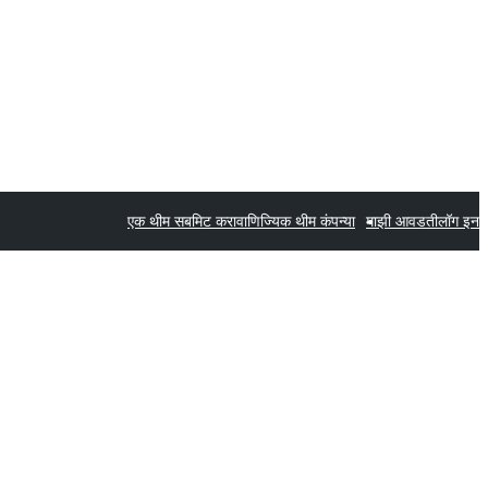
एक थीम सबमिट करा
वाणिज्यिक थीम कंपन्या
माझी आवडती
लॉग इन