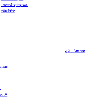
Tracमध्ये ब्राउझ करा.
ट्रॅक तिकिटे
पुढील
Sattva
s.com
↗
ss
↗