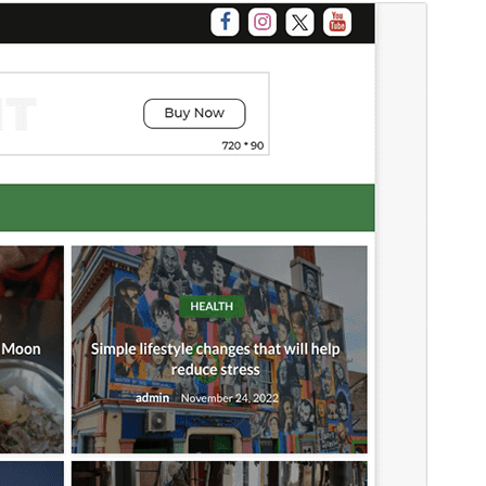
पूर्वावलोकन
डाउनलोड
ही
Newspaperss
ची बालक थीम आहे.
आवृत्ती
1.0.14
शेवटचे अद्यतन
मे 17, 2026
सक्रिय स्थापना
100+
वर्डप्रेस आवृत्ती
4.7
PHP आवृत्ती
5.6