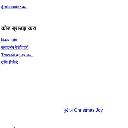
हे थीम भाषांतर करा
कोड ब्राउझ करा
विकास लॉग
सबव्हर्जन रेपॉझिटरी
Tracमध्ये ब्राउझ करा.
ट्रॅक तिकिटे
पुढील
Christmas Joy