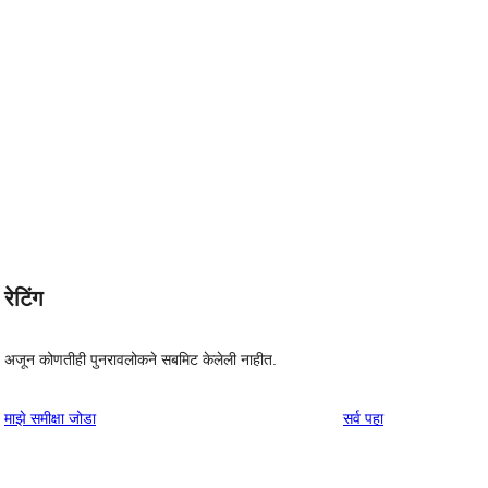
रेटिंग
अजून कोणतीही पुनरावलोकने सबमिट केलेली नाहीत.
पुनरावलोकने
माझे समीक्षा जोडा
सर्व
पहा