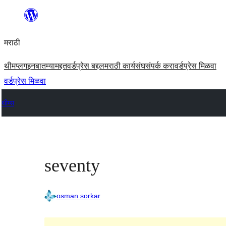
सामुग्रीवर
जा
मराठी
थीम
प्लगइन
बातम्या
मद्दत
वर्डप्रेस बद्दल
मराठी कार्यसंघ
संपर्क करा
वर्डप्रेस मिळवा
वर्डप्रेस मिळवा
थीम्स
seventy
osman sorkar