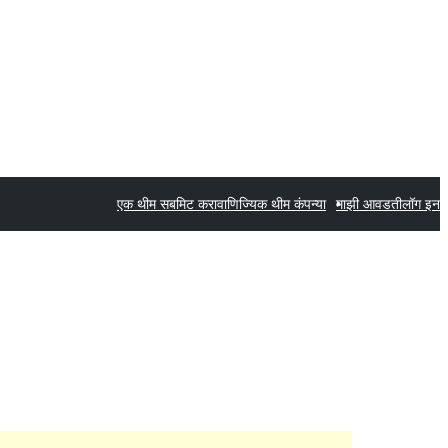
एक थीम सबमिट करा
वाणिज्यिक थीम कंपन्या
माझी आवडती
लॉग इन