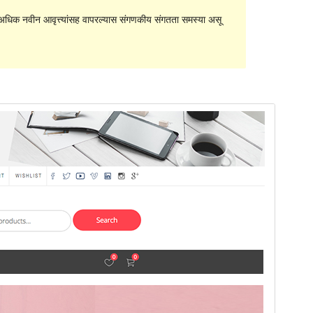
धिक नवीन आवृत्त्यांसह वापरल्यास संगणकीय संगतता समस्या असू
पूर्वावलोकन
डाउनलोड
आवृत्ती
1.0.5
शेवटचे अद्यतन
फेब्रुवारी 18, 2020
सक्रिय स्थापना
100+
वर्डप्रेस आवृत्ती
4.5
थीम मुख्यपृष्ठ