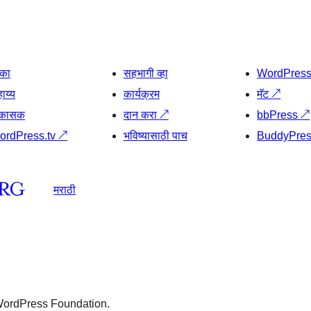
िका
सहभागी व्हा
WordPres
ाय्य
कार्यक्रम
मॅट
↗
िकासक
दान करा
↗
bbPress
↗
ordPress.tv
↗
भविष्यासाठी पाच
BuddyPre
मराठी
 WordPress Foundation.