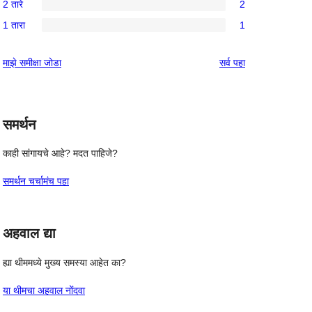
 
पुनरावलोकन
2 तारे
2
तारांकित
3-
2
परीक्षणे
1 तारा
1
तारांकित
2-
1
परीक्षणे
तारांकित
1-
पुनरावलोकने
माझे समीक्षा जोडा
सर्व
पहा
परीक्षणे
तारांकित
पुनरावलोकन
समर्थन
काही सांगायचे आहे? मदत पाहिजे?
समर्थन चर्चामंच पहा
अहवाल द्या
ह्या थीममध्ये मुख्य समस्या आहेत का?
या थीमचा अहवाल नोंदवा