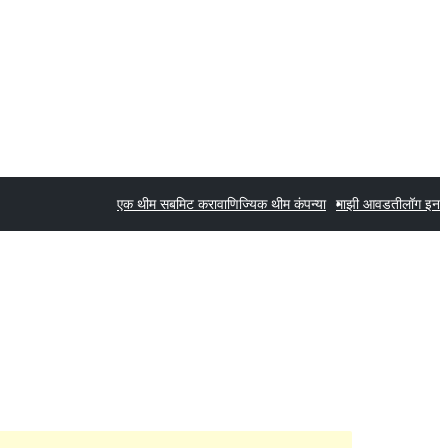
एक थीम सबमिट करा
वाणिज्यिक थीम कंपन्या
माझी आवडती
लॉग इन