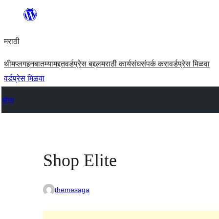
सामुग्रीवर
जा
मराठी
थीम
प्लगइन
बातम्या
मद्दत
वर्डप्रेस बद्दल
मराठी कार्यसंघ
संपर्क करा
वर्डप्रेस मिळवा
वर्डप्रेस मिळवा
थीम्स
Shop Elite
themesaga