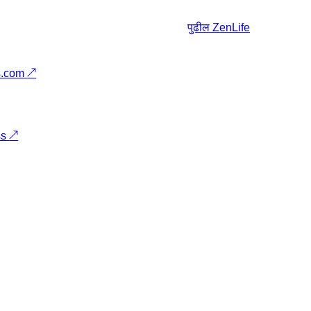
पुढील
ZenLife
s.com
↗
ss
↗