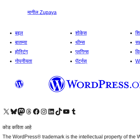
मागील
Zupaya
बद्दल
शोकेस
श
बातम्या
थीम्स
सह
होस्टिंग
प्लगिन्स
व
गोपनीयता
पॅटर्नस्
W
आमच्या X (एक्स) (पूर्वीचे ट्विटर) खात्याला भेट द्या
आमच्या ब्लूस्की खात्याला भेट द्या.
आमच्या Mastodon खात्याला भेट द्या.
आमच्या थ्रेड्स खात्याला भेट द्या.
आमच्या फेसबुक पेजला भेट द्या
आमच्या इंस्टाग्राम खात्याला भेट द्या
आमच्या लिंक्डइन खात्याला भेट द्या
आमच्या टिकटॉक अकाउंटला भेट द्या.
आमच्या यूट्यूब चॅनेलला भेट द्या
आमच्या टंबलर खात्याला भेट द्या.
कोड कविता आहे
The WordPress® trademark is the intellectual property of the