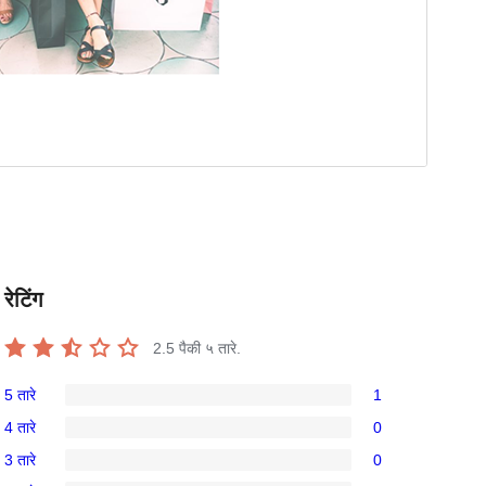
रेटिंग
2.5
पैकी ५ तारे.
5 तारे
1
1
4 तारे
0
5-
0
3 तारे
0
तारांकित
4-
0