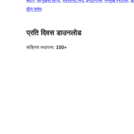
ब्लॉग
, 
सानुकूल लोगो
, 
स्वरूपित मेनू
, 
ई-वाणिज्य
, 
प्रमुख प्रतिमा
, 
ड
दोन स्तंभ
प्रति दिवस डाउनलोड
सक्रिय स्थापना:
100+