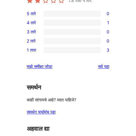
1.8
पैकी ५ तारे.
5 तारे
0
0
4 तारे
1
5-
1
3 तारे
0
तारांकित
4-
0
परीक्षणे
2 तारे
0
तारांकित
3-
0
पुनरावलोकन
1 तारा
3
तारांकित
2-
3
परीक्षणे
तारांकित
1-
पुनरावलोकने
माझे समीक्षा जोडा
सर्व
पहा
परीक्षणे
तारांकित
परीक्षणे
समर्थन
काही सांगायचे आहे? मदत पाहिजे?
समर्थन चर्चामंच पहा
अहवाल द्या