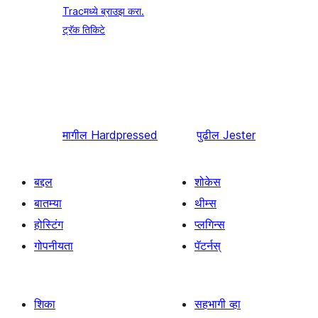
Tracमध्ये ब्राउझ करा.
ट्रॅक तिकिटे
मागील
Hardpressed
पुढील
Jester
बद्दल
शोकेस
बातम्या
थीम्स
होस्टिंग
प्लगिन्स
गोपनीयता
पॅटर्नस्
शिका
सहभागी व्हा