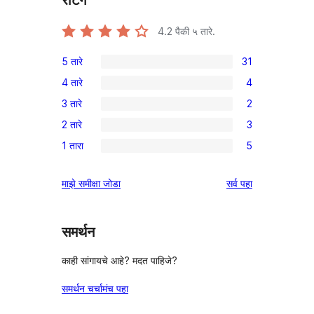
रेटिंग
4.2
पैकी ५ तारे.
5 तारे
31
31
4 तारे
4
5-
4
3 तारे
2
तारांकित
4-
2
परीक्षणे
2 तारे
3
तारांकित
3-
3
परीक्षणे
1 तारा
5
तारांकित
2-
5
परीक्षणे
तारांकित
1-
पुनरावलोकने
माझे समीक्षा जोडा
सर्व
पहा
परीक्षणे
तारांकित
परीक्षणे
समर्थन
काही सांगायचे आहे? मदत पाहिजे?
समर्थन चर्चामंच पहा