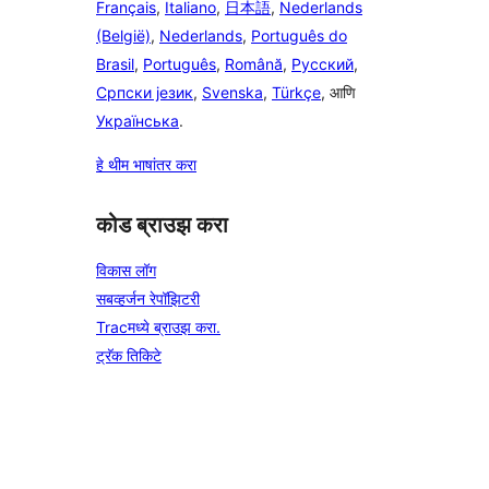
Français
,
Italiano
,
日本語
,
Nederlands
(België)
,
Nederlands
,
Português do
Brasil
,
Português
,
Română
,
Русский
,
Српски језик
,
Svenska
,
Türkçe
, आणि
Українська
.
हे थीम भाषांतर करा
कोड ब्राउझ करा
विकास लॉग
सबव्हर्जन रेपॉझिटरी
Tracमध्ये ब्राउझ करा.
ट्रॅक तिकिटे