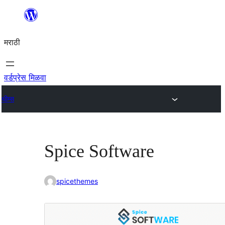
सामुग्रीवर
जा
मराठी
वर्डप्रेस मिळवा
थीम्स
Spice Software
spicethemes