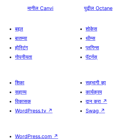
मागील
Canvi
पुढील
Octane
बद्दल
शोकेस
बातम्या
थीम्स
होस्टिंग
प्लगिन्स
गोपनीयता
पॅटर्नस्
शिका
सहभागी व्हा
सहाय्य
कार्यक्रम
विकासक
दान करा
↗
WordPress.tv
↗
Swag
↗
WordPress.com
↗