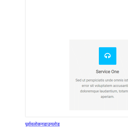
पूर्वावलोकन
डाउनलोड