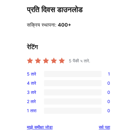
प्रति दिवस डाउनलोड
सक्रिय स्थापना:
400+
रेटिंग
5
पैकी ५ तारे.
5 तारे
1
1
4 तारे
0
5-
0
3 तारे
0
तारांकित
4-
0
पुनरावलोकन
2 तारे
0
तारांकित
3-
0
परीक्षणे
1 तारा
0
तारांकित
2-
0
परीक्षणे
तारांकित
1-
पुनरावलोकने
माझे समीक्षा जोडा
सर्व
पहा
परीक्षणे
तारांकित