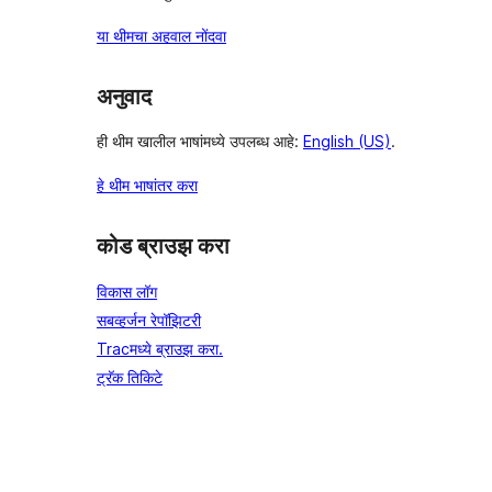
या थीमचा अहवाल नोंदवा
अनुवाद
ही थीम खालील भाषांमध्ये उपलब्ध आहे:
English (US)
.
हे थीम भाषांतर करा
कोड ब्राउझ करा
विकास लॉग
सबव्हर्जन रेपॉझिटरी
Tracमध्ये ब्राउझ करा.
ट्रॅक तिकिटे