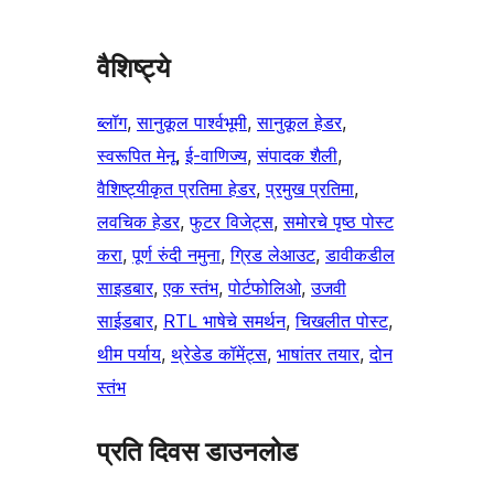
वैशिष्ट्ये
ब्लॉग
, 
सानुकूल पार्श्वभूमी
, 
सानुकूल हेडर
, 
स्वरूपित मेनू
, 
ई-वाणिज्य
, 
संपादक शैली
, 
वैशिष्ट्यीकृत प्रतिमा हेडर
, 
प्रमुख प्रतिमा
, 
लवचिक हेडर
, 
फुटर विजेट्स
, 
समोरचे पृष्ठ पोस्ट
करा
, 
पूर्ण रुंदी नमुना
, 
ग्रिड लेआउट
, 
डावीकडील
साइडबार
, 
एक स्तंभ
, 
पोर्टफोलिओ
, 
उजवी
साईडबार
, 
RTL भाषेचे समर्थन
, 
चिखलीत पोस्ट
, 
थीम पर्याय
, 
थ्रेडेड कॉमेंट्स
, 
भाषांतर तयार
, 
दोन
स्तंभ
प्रति दिवस डाउनलोड