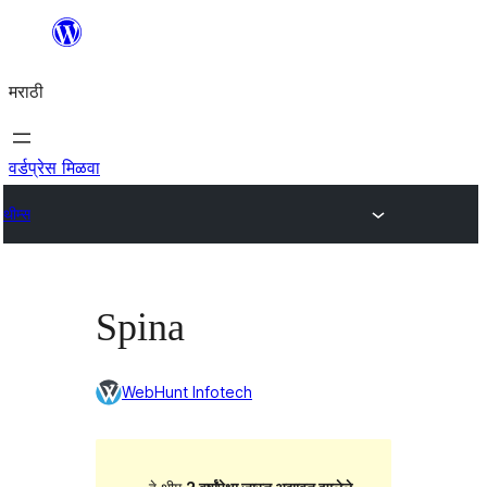
सामुग्रीवर
जा
मराठी
वर्डप्रेस मिळवा
थीम्स
Spina
WebHunt Infotech