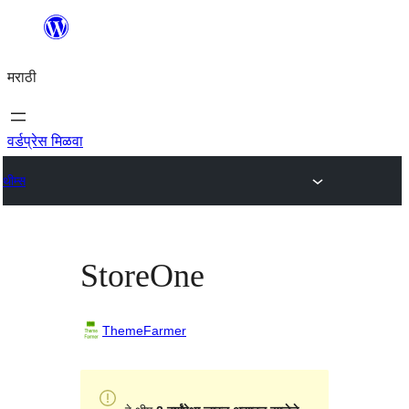
सामुग्रीवर
जा
मराठी
वर्डप्रेस मिळवा
थीम्स
StoreOne
ThemeFarmer