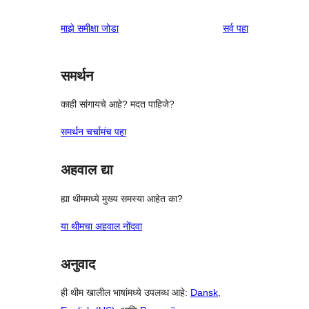
पुनरावलोकन
तारांकित
1-
पुनरावलोकने
माझे समीक्षा जोडा
सर्व
पहा
परीक्षणे
तारांकित
परीक्षणे
समर्थन
काही सांगायचे आहे? मदत पाहिजे?
समर्थन चर्चामंच पहा
अहवाल द्या
ह्या थीममध्ये मुख्य समस्या आहेत का?
या थीमचा अहवाल नोंदवा
अनुवाद
ही थीम खालील भाषांमध्ये उपलब्ध आहे:
Dansk
,