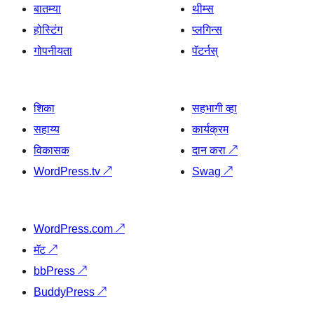
बातम्या
थीम्स
होस्टिंग
प्लगिन्स
गोपनीयता
पॅटर्नस्
शिका
सहभागी व्हा
सहाय्य
कार्यक्रम
विकासक
दान करा
↗
WordPress.tv
↗
Swag
↗
WordPress.com
↗
मॅट
↗
bbPress
↗
BuddyPress
↗