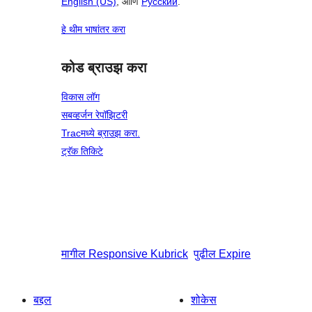
English (US)
, आणि
Русский
.
हे थीम भाषांतर करा
कोड ब्राउझ करा
विकास लॉग
सबव्हर्जन रेपॉझिटरी
Tracमध्ये ब्राउझ करा.
ट्रॅक तिकिटे
मागील
Responsive Kubrick
पुढील
Expire
बद्दल
शोकेस