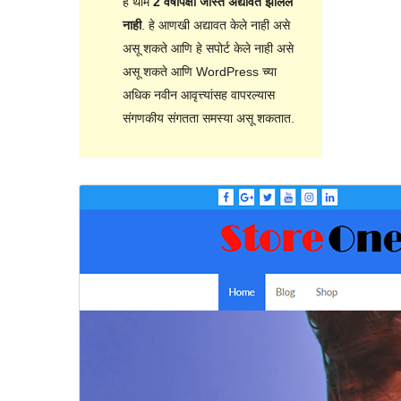
हे थीम
2 वर्षांपेक्षा जास्त अद्यावत झालेले
नाही
. हे आणखी अद्यावत केले नाही असे
असू शकते आणि हे सपोर्ट केले नाही असे
असू शकते आणि WordPress च्या
अधिक नवीन आवृत्त्यांसह वापरल्यास
संगणकीय संगतता समस्या असू शकतात.