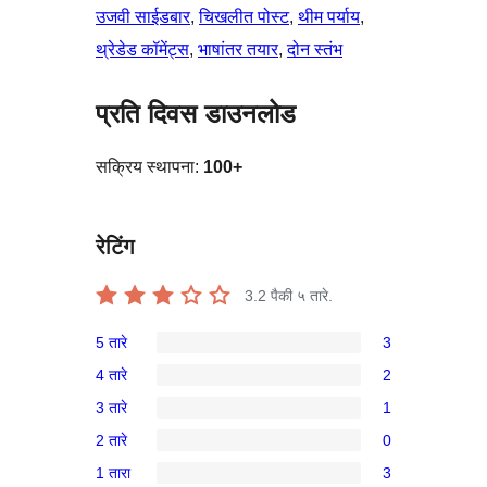
उजवी साईडबार
, 
चिखलीत पोस्ट
, 
थीम पर्याय
, 
थ्रेडेड कॉमेंट्स
, 
भाषांतर तयार
, 
दोन स्तंभ
प्रति दिवस डाउनलोड
सक्रिय स्थापना:
100+
रेटिंग
3.2
पैकी ५ तारे.
5 तारे
3
3
4 तारे
2
5-
2
3 तारे
1
तारांकित
4-
1
परीक्षणे
2 तारे
0
तारांकित
3-
0
परीक्षणे
1 तारा
3
तारांकित
2-
3