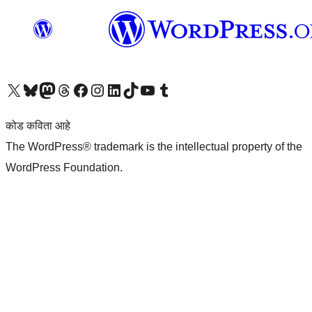
आमच्या X (एक्स) (पूर्वीचे ट्विटर) खात्याला भेट द्या
आमच्या ब्लूस्की खात्याला भेट द्या.
आमच्या Mastodon खात्याला भेट द्या.
आमच्या थ्रेड्स खात्याला भेट द्या.
आमच्या फेसबुक पेजला भेट द्या
आमच्या इंस्टाग्राम खात्याला भेट द्या
आमच्या लिंक्डइन खात्याला भेट द्या
आमच्या टिकटॉक अकाउंटला भेट द्या.
आमच्या यूट्यूब चॅनेलला भेट द्या
आमच्या टंबलर खात्याला भेट द्या.
कोड कविता आहे
The WordPress® trademark is the intellectual property of the
WordPress Foundation.