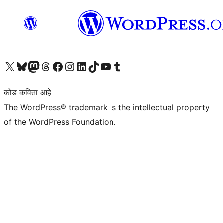
आमच्या X (एक्स) (पूर्वीचे ट्विटर) खात्याला भेट द्या
आमच्या ब्लूस्की खात्याला भेट द्या.
आमच्या Mastodon खात्याला भेट द्या.
आमच्या थ्रेड्स खात्याला भेट द्या.
आमच्या फेसबुक पेजला भेट द्या
आमच्या इंस्टाग्राम खात्याला भेट द्या
आमच्या लिंक्डइन खात्याला भेट द्या
आमच्या टिकटॉक अकाउंटला भेट द्या.
आमच्या यूट्यूब चॅनेलला भेट द्या
आमच्या टंबलर खात्याला भेट द्या.
कोड कविता आहे
The WordPress® trademark is the intellectual property
of the WordPress Foundation.