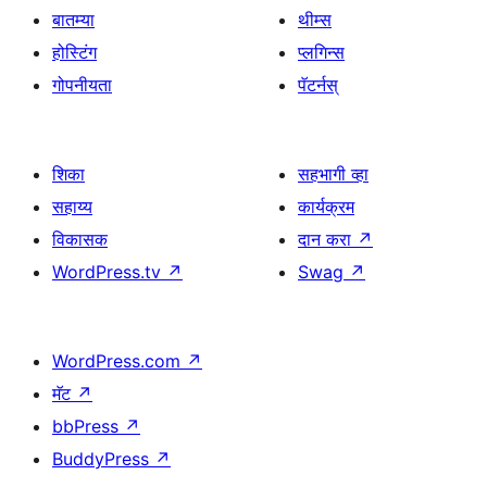
बातम्या
थीम्स
होस्टिंग
प्लगिन्स
गोपनीयता
पॅटर्नस्
शिका
सहभागी व्हा
सहाय्य
कार्यक्रम
विकासक
दान करा
↗
WordPress.tv
↗
Swag
↗
WordPress.com
↗
मॅट
↗
bbPress
↗
BuddyPress
↗