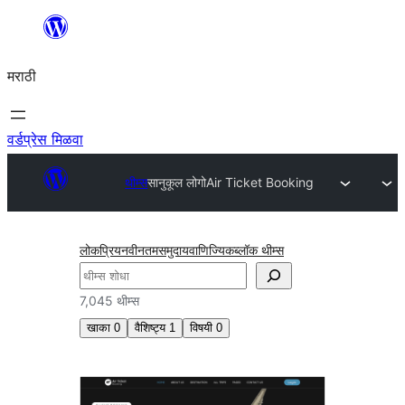
सामुग्रीवर
जा
मराठी
वर्डप्रेस मिळवा
थीम्स
सानुकूल लोगो
Air Ticket Booking
लोकप्रिय
नवीनतम
समुदाय
वाणिज्यिक
ब्लॉक थीम्स
शोधा
7,045 थीम्स
खाका
0
वैशिष्ट्य
1
विषयी
0
सानुकूल