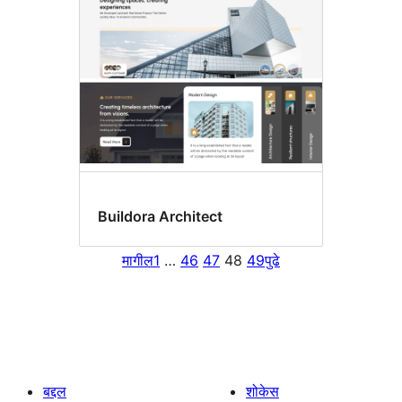
Buildora Architect
मागील
1
…
46
47
48
49
पुढे
बद्दल
शोकेस