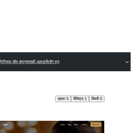
णिज्यिक थीम कंपन्या
माझी आवडती
लॉग इन
खाका
0
वैशिष्ट्य
1
विषयी
0