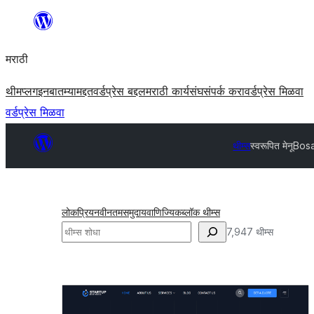
सामुग्रीवर
जा
मराठी
थीम
प्लगइन
बातम्या
मद्दत
वर्डप्रेस बद्दल
मराठी कार्यसंघ
संपर्क करा
वर्डप्रेस मिळवा
वर्डप्रेस मिळवा
थीम्स
स्वरूपित मेनू
Bosa
लोकप्रिय
नवीनतम
समुदाय
वाणिज्यिक
ब्लॉक थीम्स
शोधा
7,947 थीम्स
स्वरूपित
मेनू