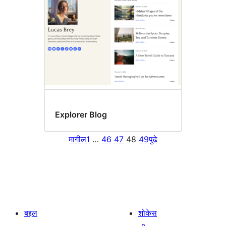
Explorer Blog
मागील
1
…
46
47
48
49
पुढे
बद्दल
शोकेस