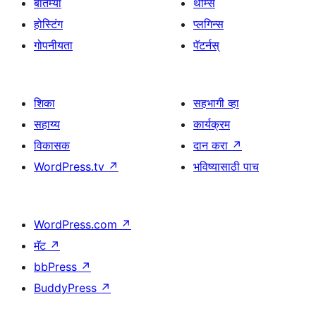
बातम्या
थीम्स
होस्टिंग
प्लगिन्स
गोपनीयता
पॅटर्नस्
शिका
सहभागी व्हा
सहाय्य
कार्यक्रम
विकासक
दान करा
↗
WordPress.tv
↗
भविष्यासाठी पाच
WordPress.com
↗
मॅट
↗
bbPress
↗
BuddyPress
↗