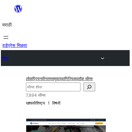
सामुग्रीवर
जा
मराठी
वर्डप्रेस मिळवा
थीम्स
लोकप्रिय
नवीनतम
समुदाय
वाणिज्यिक
ब्लॉक थीम्स
शोधा
7,894 थीम्स
खाका
वैशिष्ट्य
1
विषयी
प्रमुख
प्रतिमा