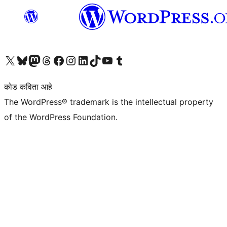
आमच्या X (एक्स) (पूर्वीचे ट्विटर) खात्याला भेट द्या
आमच्या ब्लूस्की खात्याला भेट द्या.
आमच्या Mastodon खात्याला भेट द्या.
आमच्या थ्रेड्स खात्याला भेट द्या.
आमच्या फेसबुक पेजला भेट द्या
आमच्या इंस्टाग्राम खात्याला भेट द्या
आमच्या लिंक्डइन खात्याला भेट द्या
आमच्या टिकटॉक अकाउंटला भेट द्या.
आमच्या यूट्यूब चॅनेलला भेट द्या
आमच्या टंबलर खात्याला भेट द्या.
कोड कविता आहे
The WordPress® trademark is the intellectual property
of the WordPress Foundation.