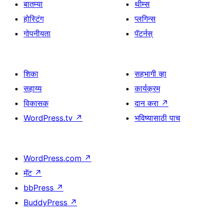
बातम्या
थीम्स
होस्टिंग
प्लगिन्स
गोपनीयता
पॅटर्नस्
शिका
सहभागी व्हा
सहाय्य
कार्यक्रम
विकासक
दान करा
↗
WordPress.tv
↗
भविष्यासाठी पाच
WordPress.com
↗
मॅट
↗
bbPress
↗
BuddyPress
↗