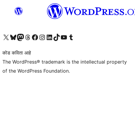
आमच्या X (एक्स) (पूर्वीचे ट्विटर) खात्याला भेट द्या
आमच्या ब्लूस्की खात्याला भेट द्या.
आमच्या Mastodon खात्याला भेट द्या.
आमच्या थ्रेड्स खात्याला भेट द्या.
आमच्या फेसबुक पेजला भेट द्या
आमच्या इंस्टाग्राम खात्याला भेट द्या
आमच्या लिंक्डइन खात्याला भेट द्या
आमच्या टिकटॉक अकाउंटला भेट द्या.
आमच्या यूट्यूब चॅनेलला भेट द्या
आमच्या टंबलर खात्याला भेट द्या.
कोड कविता आहे
The WordPress® trademark is the intellectual property
of the WordPress Foundation.