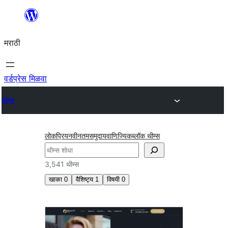
सामुग्रीवर
जा
मराठी
वर्डप्रेस मिळवा
थीम्स
लोकप्रिय
नवीनतम
समुदाय
वाणिज्यिक
ब्लॉक थीम्स
शोधा
3,541 थीम्स
खाका
0
वैशिष्ट्य
1
विषयी
0
लवचिक
हेडर