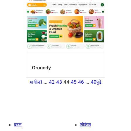
Grocerly
मागील
1
…
42
43
44
45
46
…
49
पुढे
बद्दल
शोकेस