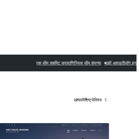
एक थीम सबमिट करा
वाणिज्यिक थीम कंपन्या
माझी आवडती
लॉग इन
खाका
वैशिष्ट्ये
विषय
1