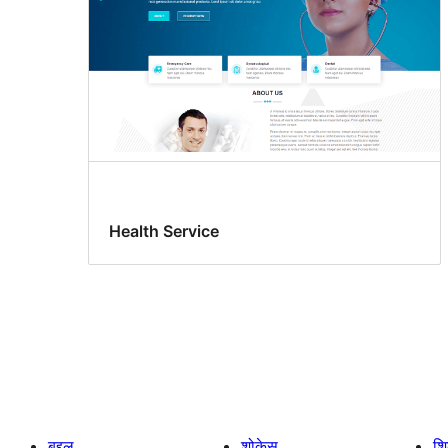
Health Service
बद्दल
शोकेस
श