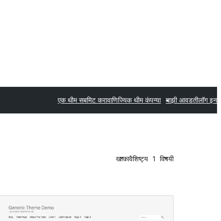
एक थीम सबमिट करा
वाणिज्यिक थीम कंपन्या
माझी आवडती
लॉग इन
खाका
वैशिष्ट्य
1
विषयी