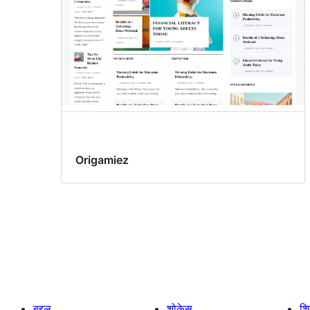
Origamiez
बद्दल
शोकेस
श