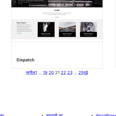
Dispatch
मागील
1
…
19
20
21
22
23
…
25
पुढे
िका
सहभागी व्हा
WordPres