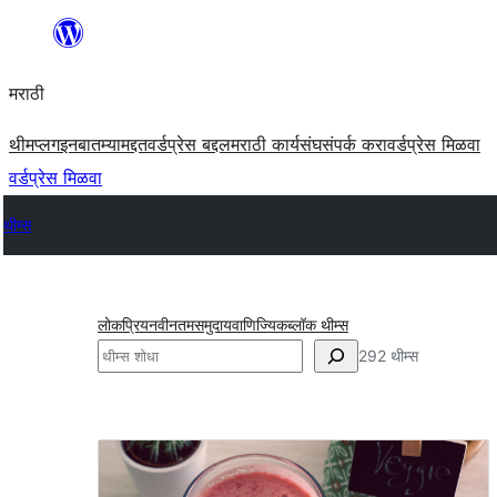
सामुग्रीवर
जा
मराठी
थीम
प्लगइन
बातम्या
मद्दत
वर्डप्रेस बद्दल
मराठी कार्यसंघ
संपर्क करा
वर्डप्रेस मिळवा
वर्डप्रेस मिळवा
थीम्स
लोकप्रिय
नवीनतम
समुदाय
वाणिज्यिक
ब्लॉक थीम्स
शोधा
292 थीम्स
सूक्ष्मस्वरूप