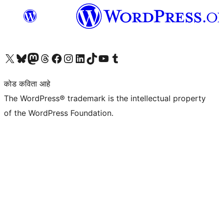
आमच्या X (एक्स) (पूर्वीचे ट्विटर) खात्याला भेट द्या
आमच्या ब्लूस्की खात्याला भेट द्या.
आमच्या Mastodon खात्याला भेट द्या.
आमच्या थ्रेड्स खात्याला भेट द्या.
आमच्या फेसबुक पेजला भेट द्या
आमच्या इंस्टाग्राम खात्याला भेट द्या
आमच्या लिंक्डइन खात्याला भेट द्या
आमच्या टिकटॉक अकाउंटला भेट द्या.
आमच्या यूट्यूब चॅनेलला भेट द्या
आमच्या टंबलर खात्याला भेट द्या.
कोड कविता आहे
The WordPress® trademark is the intellectual property
of the WordPress Foundation.