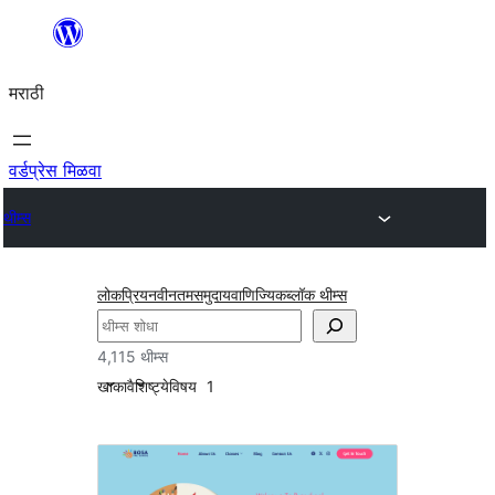
सामुग्रीवर
जा
मराठी
वर्डप्रेस मिळवा
थीम्स
लोकप्रिय
नवीनतम
समुदाय
वाणिज्यिक
ब्लॉक थीम्स
शोधा
4,115 थीम्स
खाका
वैशिष्ट्ये
विषय
1
पोर्टफोलिओ