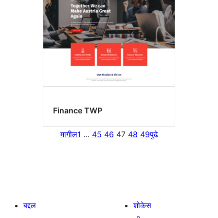
Finance TWP
मागील
1
…
45
46
47
48
49
पुढे
बद्दल
शोकेस