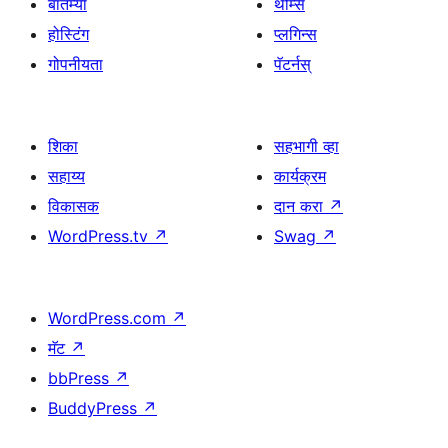
बातम्या
थीम्स
होस्टिंग
प्लगिन्स
गोपनीयता
पॅटर्नस्
शिका
सहभागी व्हा
सहाय्य
कार्यक्रम
विकासक
दान करा
↗
WordPress.tv
↗
Swag
↗
WordPress.com
↗
मॅट
↗
bbPress
↗
BuddyPress
↗