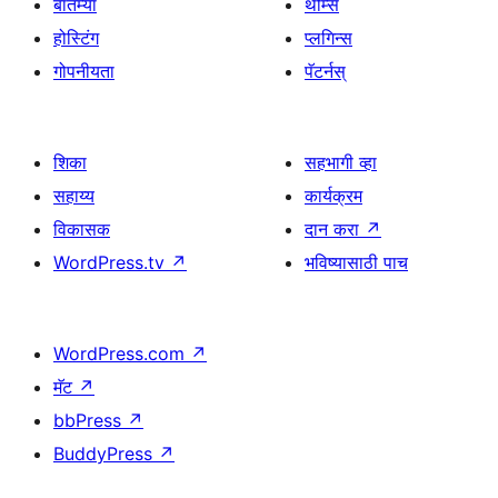
बातम्या
थीम्स
होस्टिंग
प्लगिन्स
गोपनीयता
पॅटर्नस्
शिका
सहभागी व्हा
सहाय्य
कार्यक्रम
विकासक
दान करा
↗
WordPress.tv
↗
भविष्यासाठी पाच
WordPress.com
↗
मॅट
↗
bbPress
↗
BuddyPress
↗