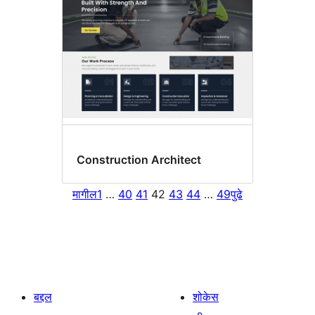
Construction Architect
मागील
1
…
40
41
42
43
44
…
49
पुढे
बद्दल
शोकेस