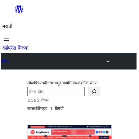
सामुग्रीवर
जा
मराठी
वर्डप्रेस मिळवा
थीम्स
लोकप्रिय
नवीनतम
समुदाय
वाणिज्यिक
ब्लॉक थीम्स
शोधा
2,585 थीम्स
खाका
वैशिष्ट्य
1
विषयी
पोस्ट
फॉर्मॅट