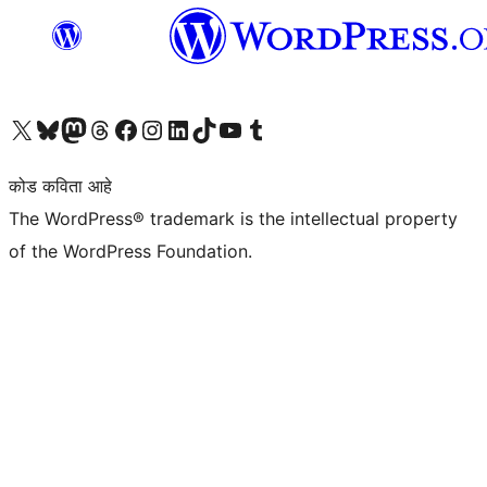
आमच्या X (एक्स) (पूर्वीचे ट्विटर) खात्याला भेट द्या
आमच्या ब्लूस्की खात्याला भेट द्या.
आमच्या Mastodon खात्याला भेट द्या.
आमच्या थ्रेड्स खात्याला भेट द्या.
आमच्या फेसबुक पेजला भेट द्या
आमच्या इंस्टाग्राम खात्याला भेट द्या
आमच्या लिंक्डइन खात्याला भेट द्या
आमच्या टिकटॉक अकाउंटला भेट द्या.
आमच्या यूट्यूब चॅनेलला भेट द्या
आमच्या टंबलर खात्याला भेट द्या.
कोड कविता आहे
The WordPress® trademark is the intellectual property
of the WordPress Foundation.