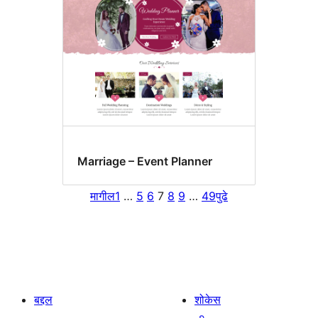
Marriage – Event Planner
मागील
1
…
5
6
7
8
9
…
49
पुढे
बद्दल
शोकेस