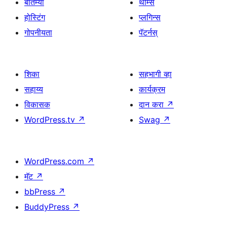
बातम्या
थीम्स
होस्टिंग
प्लगिन्स
गोपनीयता
पॅटर्नस्
शिका
सहभागी व्हा
सहाय्य
कार्यक्रम
विकासक
दान करा
↗
WordPress.tv
↗
Swag
↗
WordPress.com
↗
मॅट
↗
bbPress
↗
BuddyPress
↗