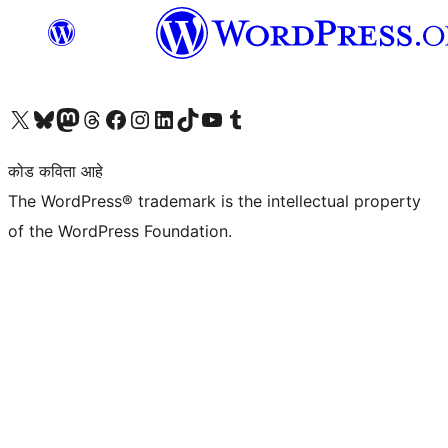
आमच्या X (एक्स) (पूर्वीचे ट्विटर) खात्याला भेट द्या
आमच्या ब्लूस्की खात्याला भेट द्या.
आमच्या Mastodon खात्याला भेट द्या.
आमच्या थ्रेड्स खात्याला भेट द्या.
आमच्या फेसबुक पेजला भेट द्या
आमच्या इंस्टाग्राम खात्याला भेट द्या
आमच्या लिंक्डइन खात्याला भेट द्या
आमच्या टिकटॉक अकाउंटला भेट द्या.
आमच्या यूट्यूब चॅनेलला भेट द्या
आमच्या टंबलर खात्याला भेट द्या.
कोड कविता आहे
The WordPress® trademark is the intellectual property
of the WordPress Foundation.