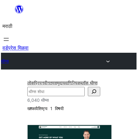
सामुग्रीवर
जा
मराठी
वर्डप्रेस मिळवा
थीम्स
लोकप्रिय
नवीनतम
समुदाय
वाणिज्यिक
ब्लॉक थीम्स
शोधा
6,040 थीम्स
खाका
वैशिष्ट्य
1
विषयी
थीम
पर्याय