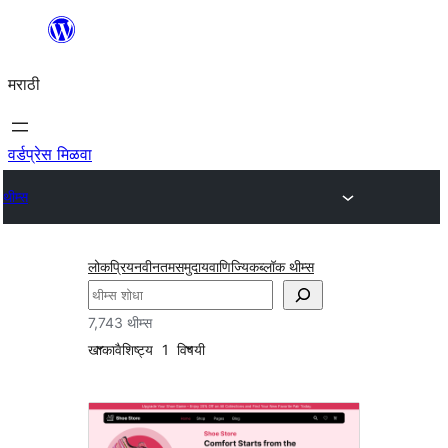
सामुग्रीवर
जा
मराठी
वर्डप्रेस मिळवा
थीम्स
लोकप्रिय
नवीनतम
समुदाय
वाणिज्यिक
ब्लॉक थीम्स
शोधा
7,743 थीम्स
खाका
वैशिष्ट्य
1
विषयी
थ्रेडेड
कॉमेंट्स