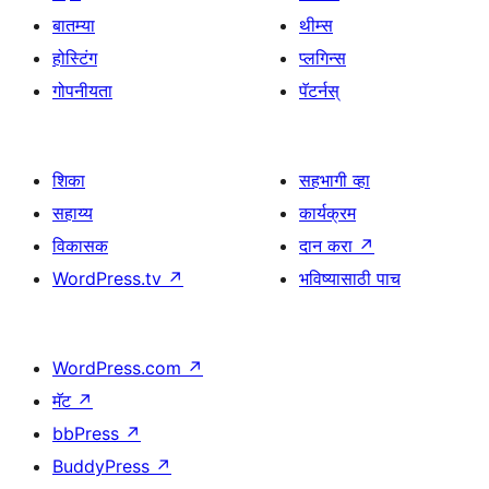
बातम्या
थीम्स
होस्टिंग
प्लगिन्स
गोपनीयता
पॅटर्नस्
शिका
सहभागी व्हा
सहाय्य
कार्यक्रम
विकासक
दान करा
↗
WordPress.tv
↗
भविष्यासाठी पाच
WordPress.com
↗
मॅट
↗
bbPress
↗
BuddyPress
↗