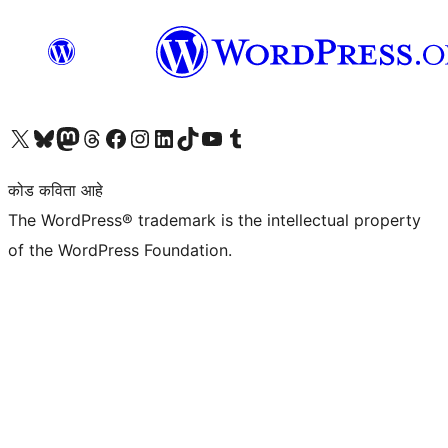
आमच्या X (एक्स) (पूर्वीचे ट्विटर) खात्याला भेट द्या
आमच्या ब्लूस्की खात्याला भेट द्या.
आमच्या Mastodon खात्याला भेट द्या.
आमच्या थ्रेड्स खात्याला भेट द्या.
आमच्या फेसबुक पेजला भेट द्या
आमच्या इंस्टाग्राम खात्याला भेट द्या
आमच्या लिंक्डइन खात्याला भेट द्या
आमच्या टिकटॉक अकाउंटला भेट द्या.
आमच्या यूट्यूब चॅनेलला भेट द्या
आमच्या टंबलर खात्याला भेट द्या.
कोड कविता आहे
The WordPress® trademark is the intellectual property
of the WordPress Foundation.