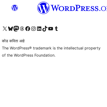
आमच्या X (एक्स) (पूर्वीचे ट्विटर) खात्याला भेट द्या
आमच्या ब्लूस्की खात्याला भेट द्या.
आमच्या Mastodon खात्याला भेट द्या.
आमच्या थ्रेड्स खात्याला भेट द्या.
आमच्या फेसबुक पेजला भेट द्या
आमच्या इंस्टाग्राम खात्याला भेट द्या
आमच्या लिंक्डइन खात्याला भेट द्या
आमच्या टिकटॉक अकाउंटला भेट द्या.
आमच्या यूट्यूब चॅनेलला भेट द्या
आमच्या टंबलर खात्याला भेट द्या.
कोड कविता आहे
The WordPress® trademark is the intellectual property
of the WordPress Foundation.