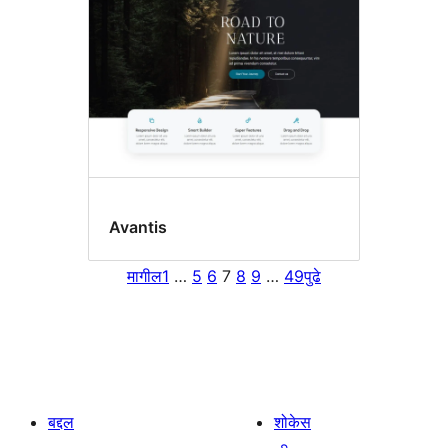
Avantis
मागील
1
…
5
6
7
8
9
…
49
पुढे
बद्दल
शोकेस