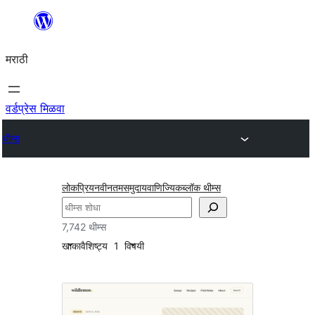
सामुग्रीवर
जा
मराठी
वर्डप्रेस मिळवा
थीम्स
लोकप्रिय
नवीनतम
समुदाय
वाणिज्यिक
ब्लॉक थीम्स
शोधा
7,742 थीम्स
खाका
वैशिष्ट्य
1
विषयी
थ्रेडेड
कॉमेंट्स