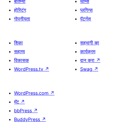
बातम्या
थीम्स
होस्टिंग
प्लगिन्स
गोपनीयता
पॅटर्नस्
शिका
सहभागी व्हा
सहाय्य
कार्यक्रम
विकासक
दान करा
↗
WordPress.tv
↗
Swag
↗
WordPress.com
↗
मॅट
↗
bbPress
↗
BuddyPress
↗