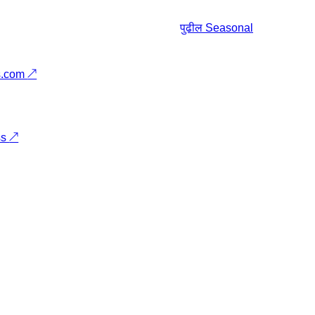
पुढील
Seasonal
s.com
↗
ss
↗