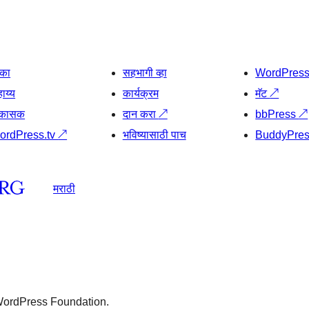
िका
सहभागी व्हा
WordPres
ाय्य
कार्यक्रम
मॅट
↗
िकासक
दान करा
↗
bbPress
↗
ordPress.tv
↗
भविष्यासाठी पाच
BuddyPre
मराठी
 WordPress Foundation.