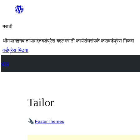
सामुग्रीवर
जा
मराठी
थीम
प्लगइन
बातम्या
मद्दत
वर्डप्रेस बद्दल
मराठी कार्यसंघ
संपर्क करा
वर्डप्रेस मिळवा
वर्डप्रेस मिळवा
थीम्स
Tailor
FasterThemes