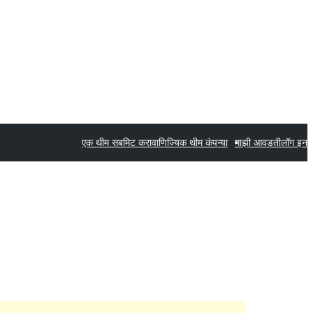
एक थीम सबमिट करा
वाणिज्यिक थीम कंपन्या
माझी आवडती
लॉग इन