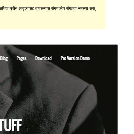
धिक नवीन आवृत्त्यांसह वापरल्यास संगणकीय संगतता समस्या असू
पूर्वावलोकन
डाउनलोड
आवृत्ती
2.1.0
शेवटचे अद्यतन
ऑगस्ट 4, 2021
सक्रिय स्थापना
40+
वर्डप्रेस आवृत्ती
4.0
PHP आवृत्ती
5.6
थीम मुख्यपृष्ठ