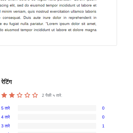
रेटिंग
2
पैकी ५ तारे.
5 तारे
0
0
4 तारे
0
5-
0
3 तारे
1
तारांकित
4-
1