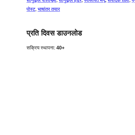
सानुकूल पार्श्वभूमी
, 
सानुकूल हेडर
, 
स्वरूपित मेनू
, 
संपादक शैली
, 
प
पोस्ट
, 
भाषांतर तयार
प्रति दिवस डाउनलोड
सक्रिय स्थापना:
40+