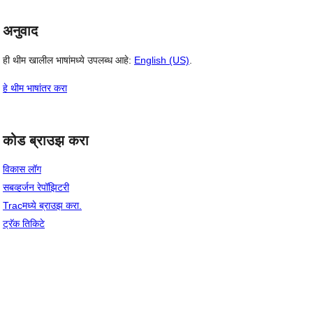
अनुवाद
ही थीम खालील भाषांमध्ये उपलब्ध आहे:
English (US)
.
हे थीम भाषांतर करा
कोड ब्राउझ करा
विकास लॉग
सबव्हर्जन रेपॉझिटरी
Tracमध्ये ब्राउझ करा.
ट्रॅक तिकिटे