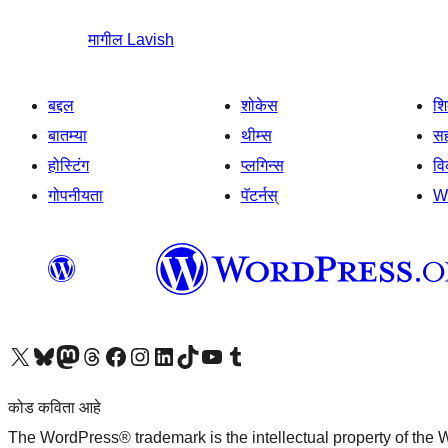
मागील
Lavish
बद्दल
शोकेस
श
बातम्या
थीम्स
सह
होस्टिंग
प्लगिन्स
व
गोपनीयता
पॅटर्नस्
W
आमच्या X (एक्स) (पूर्वीचे ट्विटर) खात्याला भेट द्या
आमच्या ब्लूस्की खात्याला भेट द्या.
आमच्या Mastodon खात्याला भेट द्या.
आमच्या थ्रेड्स खात्याला भेट द्या.
आमच्या फेसबुक पेजला भेट द्या
आमच्या इंस्टाग्राम खात्याला भेट द्या
आमच्या लिंक्डइन खात्याला भेट द्या
आमच्या टिकटॉक अकाउंटला भेट द्या.
आमच्या यूट्यूब चॅनेलला भेट द्या
आमच्या टंबलर खात्याला भेट द्या.
कोड कविता आहे
The WordPress® trademark is the intellectual property of the