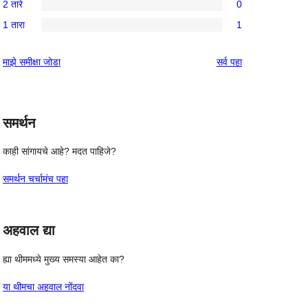
परीक्षणे
2 तारे
0
तारांकित
3-
0
परीक्षणे
1 तारा
1
तारांकित
2-
1
पुनरावलोकन
तारांकित
1-
पुनरावलोकने
माझे समीक्षा जोडा
सर्व
पहा
परीक्षणे
तारांकित
पुनरावलोकन
समर्थन
काही सांगायचे आहे? मदत पाहिजे?
समर्थन चर्चामंच पहा
अहवाल द्या
ह्या थीममध्ये मुख्य समस्या आहेत का?
या थीमचा अहवाल नोंदवा