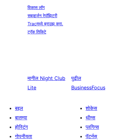
विकास लॉग
सबव्हर्जन रेपॉझिटरी
Tracमध्ये ब्राउझ करा.
ट्रॅक तिकिटे
मागील
Night Club
पुढील
Lite
BusinessFocus
बद्दल
शोकेस
बातम्या
थीम्स
होस्टिंग
प्लगिन्स
गोपनीयता
पॅटर्नस्