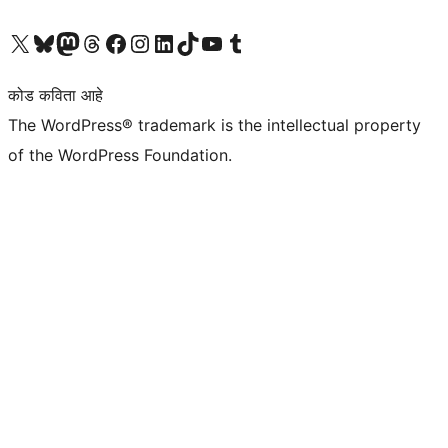
आमच्या X (एक्स) (पूर्वीचे ट्विटर) खात्याला भेट द्या
आमच्या ब्लूस्की खात्याला भेट द्या.
आमच्या Mastodon खात्याला भेट द्या.
आमच्या थ्रेड्स खात्याला भेट द्या.
आमच्या फेसबुक पेजला भेट द्या
आमच्या इंस्टाग्राम खात्याला भेट द्या
आमच्या लिंक्डइन खात्याला भेट द्या
आमच्या टिकटॉक अकाउंटला भेट द्या.
आमच्या यूट्यूब चॅनेलला भेट द्या
आमच्या टंबलर खात्याला भेट द्या.
कोड कविता आहे
The WordPress® trademark is the intellectual property
of the WordPress Foundation.