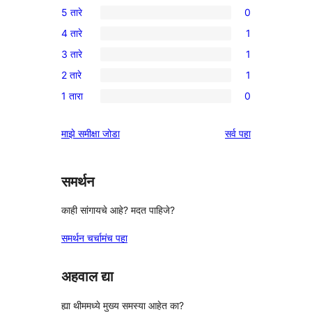
5 तारे
0
0
4 तारे
1
5-
1
3 तारे
1
तारांकित
4-
1
परीक्षणे
2 तारे
1
तारांकित
3-
1
पुनरावलोकन
1 तारा
0
तारांकित
2-
0
पुनरावलोकन
तारांकित
1-
पुनरावलोकने
माझे समीक्षा जोडा
सर्व
पहा
पुनरावलोकन
तारांकित
परीक्षणे
समर्थन
काही सांगायचे आहे? मदत पाहिजे?
समर्थन चर्चामंच पहा
अहवाल द्या
ह्या थीममध्ये मुख्य समस्या आहेत का?