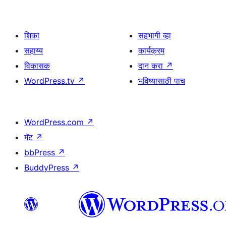
शिका
सहभागी व्हा
सहाय्य
कार्यक्रम
विकासक
दान करा
↗
WordPress.tv
↗
भविष्यासाठी पाच
WordPress.com
↗
मॅट
↗
bbPress
↗
BuddyPress
↗