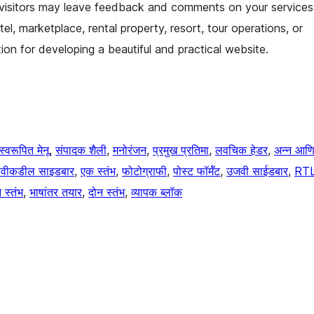
 visitors may leave feedback and comments on your services
l, marketplace, rental property, resort, tour operations, or
tion for developing a beautiful and practical website.
स्वरूपित मेनू
, 
संपादक शैली
, 
मनोरंजन
, 
प्रमुख प्रतिमा
, 
लवचिक हेडर
, 
अन्न आण
ावीकडील साइडबार
, 
एक स्तंभ
, 
फोटोग्राफी
, 
पोस्ट फॉर्मॅट
, 
उजवी साईडबार
, 
RT
 स्तंभ
, 
भाषांतर तयार
, 
दोन स्तंभ
, 
व्यापक ब्लॉक