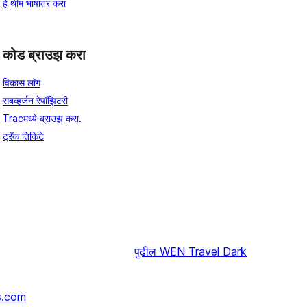
हे थीम भाषांतर करा
कोड ब्राउझ करा
विकास लॉग
सबव्हर्जन रेपॉझिटरी
Tracमध्ये ब्राउझ करा.
ट्रॅक तिकिटे
पुढील
WEN Travel Dark
s.com