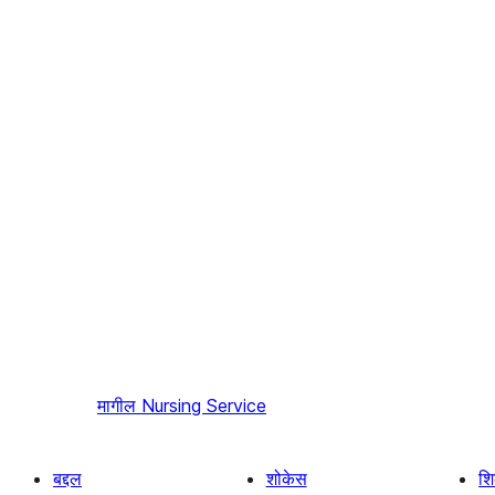
मागील
Nursing Service
बद्दल
शोकेस
श