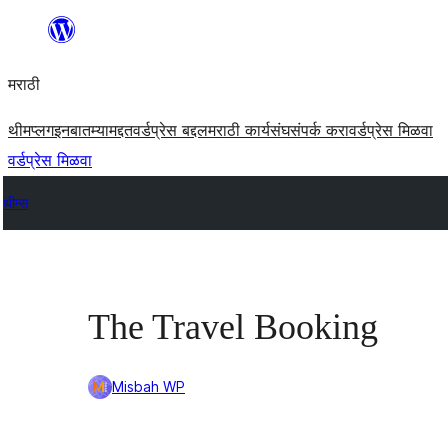
सामुग्रीवर
जा
मराठी
थीम
प्लगइन
बातम्या
मद्दत
वर्डप्रेस बद्दल
मराठी कार्यसंघ
संपर्क करा
वर्डप्रेस मिळवा
वर्डप्रेस मिळवा
थीम्स
The Travel Booking
Misbah WP