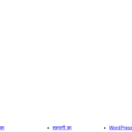
िका
सहभागी व्हा
WordPres