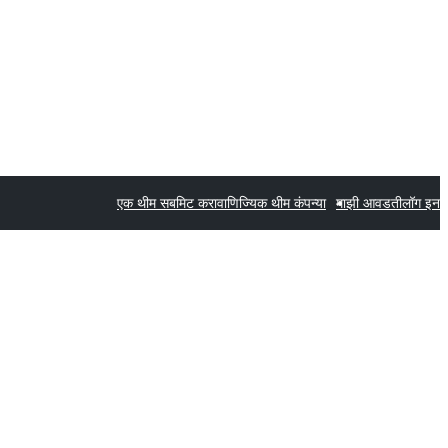
एक थीम सबमिट करा
वाणिज्यिक थीम कंपन्या
माझी आवडती
लॉग इन