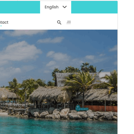
व्यावसायिक थीम
ही थीम मुक्त आहे परंतु अतिरिक्त पैशांचे वाणिज्यिक अपग्रेड किंवा
समर्थन प्रदान करते.
पूर्वावलोकन
डाउनलोड
आवृत्ती
6.6.2
शेवटचे अद्यतन
जुलै 20, 2026
सक्रिय स्थापना
50+
वर्डप्रेस आवृत्ती
5.0
PHP आवृत्ती
7.2
थीम मुख्यपृष्ठ