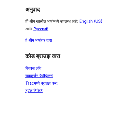
अनुवाद
ही थीम खालील भाषांमध्ये उपलब्ध आहे:
English (US)
आणि
Русский
.
हे थीम भाषांतर करा
कोड ब्राउझ करा
विकास लॉग
सबव्हर्जन रेपॉझिटरी
Tracमध्ये ब्राउझ करा.
ट्रॅक तिकिटे