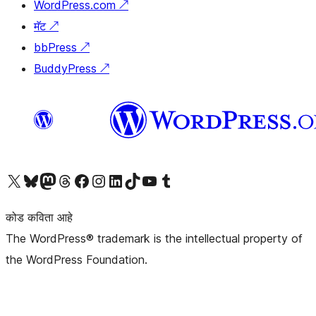
WordPress.com
↗
मॅट
↗
bbPress
↗
BuddyPress
↗
आमच्या X (एक्स) (पूर्वीचे ट्विटर) खात्याला भेट द्या
आमच्या ब्लूस्की खात्याला भेट द्या.
आमच्या Mastodon खात्याला भेट द्या.
आमच्या थ्रेड्स खात्याला भेट द्या.
आमच्या फेसबुक पेजला भेट द्या
आमच्या इंस्टाग्राम खात्याला भेट द्या
आमच्या लिंक्डइन खात्याला भेट द्या
आमच्या टिकटॉक अकाउंटला भेट द्या.
आमच्या यूट्यूब चॅनेलला भेट द्या
आमच्या टंबलर खात्याला भेट द्या.
कोड कविता आहे
The WordPress® trademark is the intellectual property of
the WordPress Foundation.