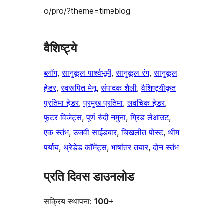
o/pro/?theme=timeblog
वैशिष्ट्ये
ब्लॉग
, 
सानुकूल पार्श्वभूमी
, 
सानुकूल रंग
, 
सानुकूल
हेडर
, 
स्वरूपित मेनू
, 
संपादक शैली
, 
वैशिष्ट्यीकृत
प्रतिमा हेडर
, 
प्रमुख प्रतिमा
, 
लवचिक हेडर
, 
फुटर विजेट्स
, 
पूर्ण रुंदी नमुना
, 
ग्रिड लेआउट
, 
एक स्तंभ
, 
उजवी साईडबार
, 
चिखलीत पोस्ट
, 
थीम
पर्याय
, 
थ्रेडेड कॉमेंट्स
, 
भाषांतर तयार
, 
दोन स्तंभ
प्रति दिवस डाउनलोड
सक्रिय स्थापना:
100+