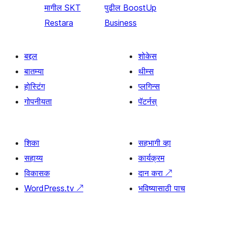
मागील
SKT
पुढील
BoostUp
Restara
Business
बद्दल
शोकेस
बातम्या
थीम्स
होस्टिंग
प्लगिन्स
गोपनीयता
पॅटर्नस्
शिका
सहभागी व्हा
सहाय्य
कार्यक्रम
विकासक
दान करा
↗
WordPress.tv
↗
भविष्यासाठी पाच