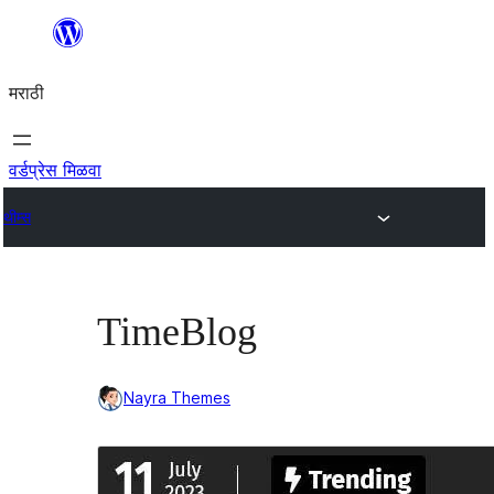
सामुग्रीवर
जा
मराठी
वर्डप्रेस मिळवा
थीम्स
TimeBlog
Nayra Themes