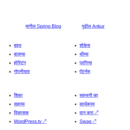
मागील
Spring Blog
पुढील
Ankur
बद्दल
शोकेस
बातम्या
थीम्स
होस्टिंग
प्लगिन्स
गोपनीयता
पॅटर्नस्
शिका
सहभागी व्हा
सहाय्य
कार्यक्रम
विकासक
दान करा
↗
WordPress.tv
↗
Swag
↗