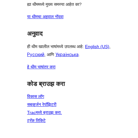
ह्या थीममध्ये मुख्य समस्या आहेत का?
या थीमचा अहवाल नोंदवा
अनुवाद
ही थीम खालील भाषांमध्ये उपलब्ध आहे:
English (US)
,
Русский
, आणि
Українська
.
हे थीम भाषांतर करा
कोड ब्राउझ करा
विकास लॉग
सबव्हर्जन रेपॉझिटरी
Tracमध्ये ब्राउझ करा.
ट्रॅक तिकिटे