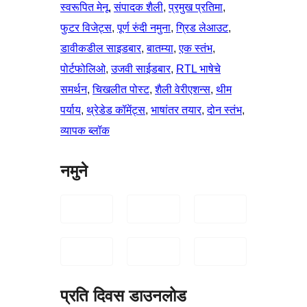
स्वरूपित मेनू
, 
संपादक शैली
, 
प्रमुख प्रतिमा
, 
फुटर विजेट्स
, 
पूर्ण रुंदी नमुना
, 
ग्रिड लेआउट
, 
डावीकडील साइडबार
, 
बातम्या
, 
एक स्तंभ
, 
पोर्टफोलिओ
, 
उजवी साईडबार
, 
RTL भाषेचे
समर्थन
, 
चिखलीत पोस्ट
, 
शैली वेरीएशन्स
, 
थीम
पर्याय
, 
थ्रेडेड कॉमेंट्स
, 
भाषांतर तयार
, 
दोन स्तंभ
, 
व्यापक ब्लॉक
नमुने
प्रति दिवस डाउनलोड