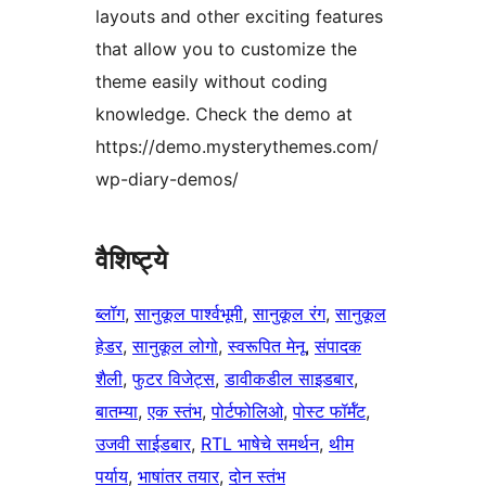
layouts and other exciting features
that allow you to customize the
theme easily without coding
knowledge. Check the demo at
https://demo.mysterythemes.com/
wp-diary-demos/
वैशिष्ट्ये
ब्लॉग
, 
सानुकूल पार्श्वभूमी
, 
सानुकूल रंग
, 
सानुकूल
हेडर
, 
सानुकूल लोगो
, 
स्वरूपित मेनू
, 
संपादक
शैली
, 
फुटर विजेट्स
, 
डावीकडील साइडबार
, 
बातम्या
, 
एक स्तंभ
, 
पोर्टफोलिओ
, 
पोस्ट फॉर्मॅट
, 
उजवी साईडबार
, 
RTL भाषेचे समर्थन
, 
थीम
पर्याय
, 
भाषांतर तयार
, 
दोन स्तंभ