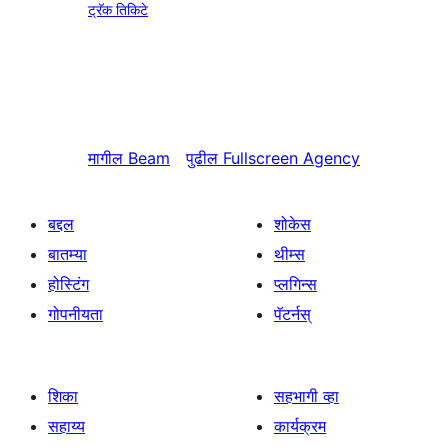
ट्रॅक तिकिटे
मागील
Beam
पुढील
Fullscreen Agency
बद्दल
शोकेस
बातम्या
थीम्स
होस्टिंग
प्लगिन्स
गोपनीयता
पॅटर्नस्
शिका
सहभागी व्हा
सहाय्य
कार्यक्रम