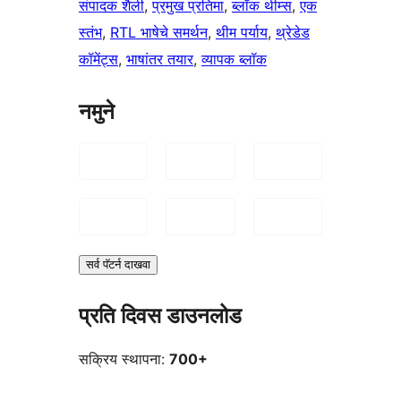
संपादक शैली
, 
प्रमुख प्रतिमा
, 
ब्लॉक थीम्स
, 
एक
स्तंभ
, 
RTL भाषेचे समर्थन
, 
थीम पर्याय
, 
थ्रेडेड
कॉमेंट्स
, 
भाषांतर तयार
, 
व्यापक ब्लॉक
नमुने
सर्व पॅटर्न दाखवा
प्रति दिवस डाउनलोड
सक्रिय स्थापना:
700+