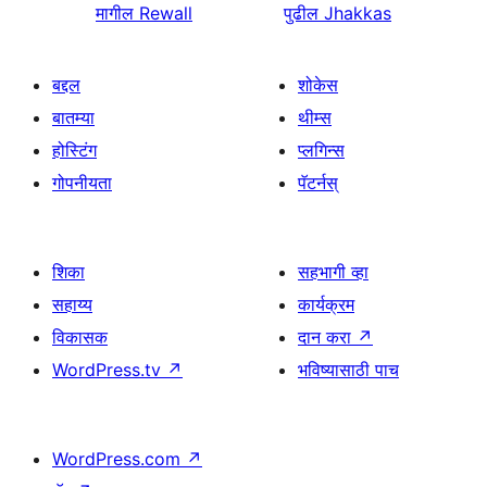
मागील
Rewall
पुढील
Jhakkas
बद्दल
शोकेस
बातम्या
थीम्स
होस्टिंग
प्लगिन्स
गोपनीयता
पॅटर्नस्
शिका
सहभागी व्हा
सहाय्य
कार्यक्रम
विकासक
दान करा
↗
WordPress.tv
↗
भविष्यासाठी पाच
WordPress.com
↗