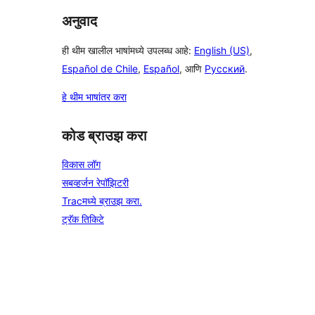
अनुवाद
ही थीम खालील भाषांमध्ये उपलब्ध आहे:
English (US)
,
Español de Chile
,
Español
, आणि
Русский
.
हे थीम भाषांतर करा
कोड ब्राउझ करा
विकास लॉग
सबव्हर्जन रेपॉझिटरी
Tracमध्ये ब्राउझ करा.
ट्रॅक तिकिटे