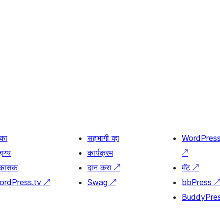
िका
सहभागी व्हा
WordPres
ाय्य
कार्यक्रम
↗
िकासक
दान करा
↗
मॅट
↗
ordPress.tv
↗
Swag
↗
bbPress
BuddyPre