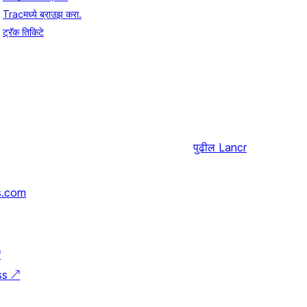
Tracमध्ये ब्राउझ करा.
ट्रॅक तिकिटे
पुढील
Lancr
s.com
↗
ss
↗