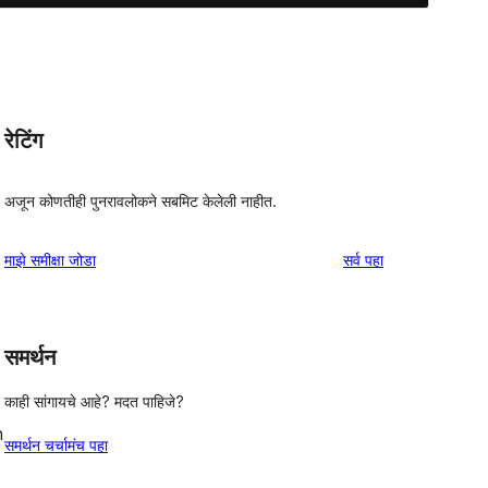
रेटिंग
अजून कोणतीही पुनरावलोकने सबमिट केलेली नाहीत.
पुनरावलोकने
माझे समीक्षा जोडा
सर्व
पहा
समर्थन
काही सांगायचे आहे? मदत पाहिजे?
n
समर्थन चर्चामंच पहा