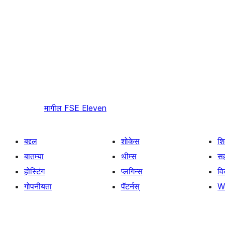
मागील
FSE Eleven
बद्दल
शोकेस
श
बातम्या
थीम्स
सह
होस्टिंग
प्लगिन्स
व
गोपनीयता
पॅटर्नस्
W