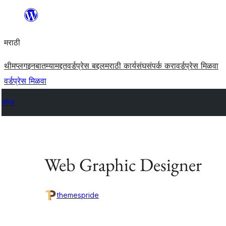
सामुग्रीवर
जा
मराठी
थीम
प्लगइन
बातम्या
मद्दत
वर्डप्रेस बद्दल
मराठी कार्यसंघ
संपर्क करा
वर्डप्रेस मिळवा
वर्डप्रेस मिळवा
थीम्स
Web Graphic Designer
themespride