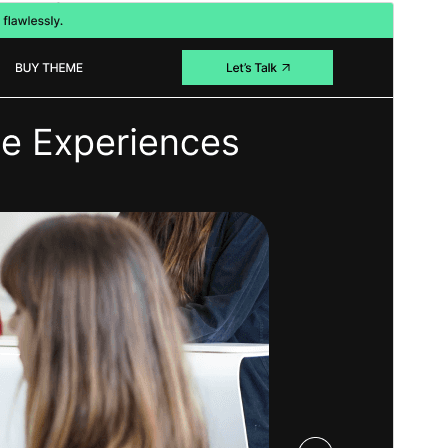
व्यावसायिक थीम
ही थीम मुक्त आहे परंतु अतिरिक्त पैशांचे वाणिज्यिक अपग्रेड किंवा
समर्थन प्रदान करते.
पूर्वावलोकन
डाउनलोड
आवृत्ती
3.0.2
शेवटचे अद्यतन
जुलै 17, 2026
सक्रिय स्थापना
40+
वर्डप्रेस आवृत्ती
5.0
PHP आवृत्ती
5.6
थीम मुख्यपृष्ठ