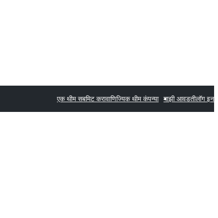
एक थीम सबमिट करा
वाणिज्यिक थीम कंपन्या
माझी आवडती
लॉग इन