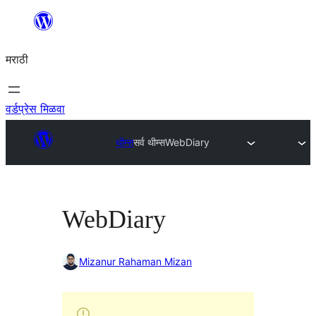
सामुग्रीवर
जा
मराठी
वर्डप्रेस मिळवा
थीम्स
सर्व थीम्स
WebDiary
WebDiary
Mizanur Rahaman Mizan