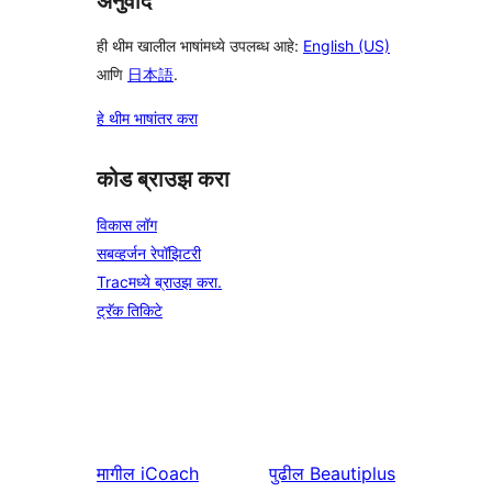
अनुवाद
ही थीम खालील भाषांमध्ये उपलब्ध आहे:
English (US)
आणि
日本語
.
हे थीम भाषांतर करा
कोड ब्राउझ करा
विकास लॉग
सबव्हर्जन रेपॉझिटरी
Tracमध्ये ब्राउझ करा.
ट्रॅक तिकिटे
मागील
iCoach
पुढील
Beautiplus