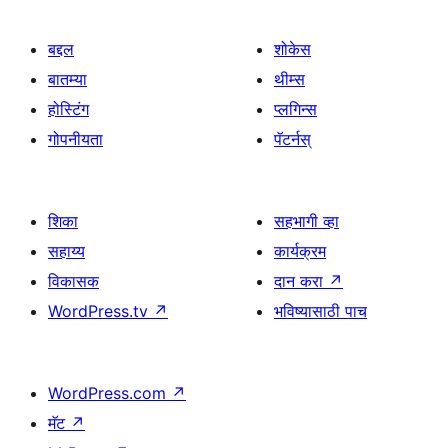
बद्दल
शोकेस
बातम्या
थीम्स
होस्टिंग
प्लगिन्स
गोपनीयता
पॅटर्नस्
शिका
सहभागी व्हा
सहाय्य
कार्यक्रम
विकासक
दान करा
↗
WordPress.tv
↗
भविष्यासाठी पाच
WordPress.com
↗
मॅट
↗